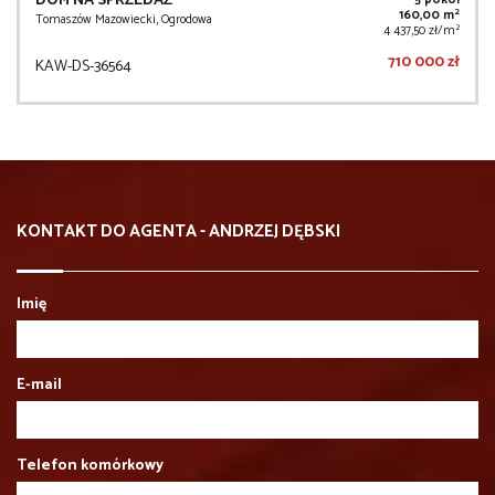
DOM NA SPRZEDAŻ
5 pokoi
2
160,00 m
Tomaszów Mazowiecki, Ogrodowa
2
4 437,50 zł/m
710 000 zł
KAW-DS-36564
KONTAKT DO AGENTA - ANDRZEJ DĘBSKI
Imię
E-mail
Telefon komórkowy