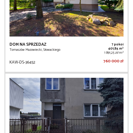
DOM NA SPRZEDAŻ
7 pokoi
2
401,85 m
Tomaszów Mazowiecki, Słowackiego
2
1 891,25 zł/m
760 000 zł
KAW-DS-36452