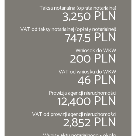
Taksa notarialna (opłata notarialna)
3,250 PLN
VAT od taksy notarialnej (opłaty notarialnej)
747.5 PLN
Wniosek do WKW
200 PLN
VAT od wniosku do WKW
46 PLN
Prowizja agencji nieruchomości
12,400 PLN
VAT od prowizji agencji nieruchomości
2,852 PLN
Wypisy aktu notarialnego - około