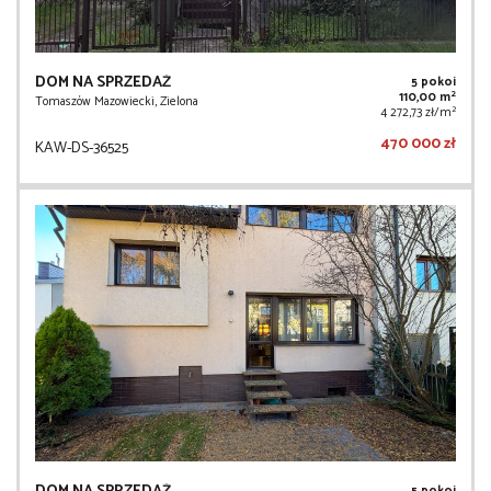
DOM NA SPRZEDAŻ
5 pokoi
2
110,00 m
Tomaszów Mazowiecki, Zielona
2
4 272,73 zł/m
470 000 zł
KAW-DS-36525