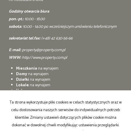
Godziny otwarcia biura
pon.-pt.:
10.00 - 18.00
sobota:
10.00 - 14.00 po wcześniejszym umówieniu telefonicznym
sekretariat tel.fax:
(+48) 42 630-56-66
E-mail:
property@property.com.pl
WWW:
http://www.property.com.pl
Mieszkania
na wynajem
Domy
na wynajem
Działki
na wynajem
Lokale
na wynajem
Hale
na wynajem
Obiekty
na wynajem
Ta strona wykorzystuje pliki cookies w celach statystycznych oraz w
Mieszkania
na sprzedaż
celu dostosowania naszych serwisów do indywidualnych potrzeb
Domy
na sprzedaż
Działki
na sprzedaż
klientów. Zmiany ustawień dotyczących plików cookie można
Lokale
na sprzedaż
dokonać w dowolnej chwili modyfikując ustawienia przeglądarki.
Hale
na sprzedaż