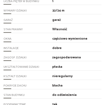
1
LICZBA PIĘTER W BUDYNKU
32/24 m
WYMIARY DZIAŁKI
garaż
GARAŻ
Własność
STAN PRAWNY
częściowo wymienione
OKNA
dobre
INSTALACJE
zagospodarowana
ZAGOSP. DZIAŁKI
płaska
UKSZTAŁTOWANIE DZIAŁKI
nieregularny
KSZTAŁT DZIAŁKI
blacha
POKRYCIE DACHU
do odświeżenia
STAN BUDYNKU
tak
PODPIWNICZENIE