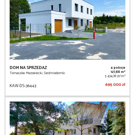
DOM NA SPRZEDAŻ
4 pokoje
2
127,88 m
Tomaszów Mazowiecki, Siedmiodomki
2
5 434,78 zł/m
695 000 zł
KAW-DS-36443