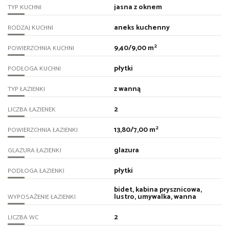
jasna z oknem
TYP KUCHNI
aneks kuchenny
RODZAJ KUCHNI
2
9,40/9,00 m
POWIERZCHNIA KUCHNI
płytki
PODŁOGA KUCHNI
z wanną
TYP ŁAZIENKI
2
LICZBA ŁAZIENEK
2
13,80/7,00 m
POWIERZCHNIA ŁAZIENKI
glazura
GLAZURA ŁAZIENKI
płytki
PODŁOGA ŁAZIENKI
bidet, kabina prysznicowa,
lustro, umywalka, wanna
WYPOSAŻENIE ŁAZIENKI
2
LICZBA WC