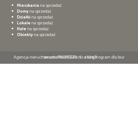
Mieszkania
na sprzedaż
Domy
na sprzedaż
Działki
na sprzedaż
Lokale
na sprzedaż
Hale
na sprzedaż
Obiekty
na sprzedaż
Agencja nieruchomosci PROPERTY
Program dla biur nieruchomości
Galactica Virgo
2026