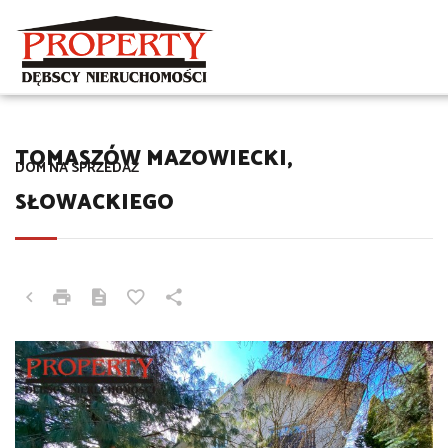
TOMASZÓW MAZOWIECKI,
DOM NA SPRZEDAŻ
SŁOWACKIEGO