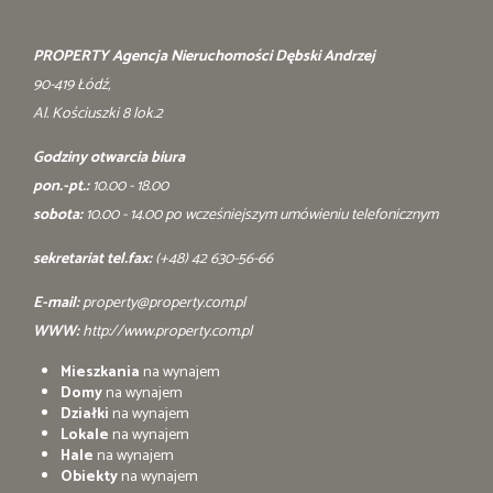
PROPERTY Agencja Nieruchomości Dębski Andrzej
90-419 Łódź,
Al. Kościuszki 8 lok.2
Godziny otwarcia biura
pon.-pt.:
10.00 - 18.00
sobota:
10.00 - 14.00 po wcześniejszym umówieniu telefonicznym
sekretariat tel.fax:
(+48) 42 630-56-66
E-mail:
property@property.com.pl
WWW:
http://www.property.com.pl
Mieszkania
na wynajem
Domy
na wynajem
Działki
na wynajem
Lokale
na wynajem
Hale
na wynajem
Obiekty
na wynajem