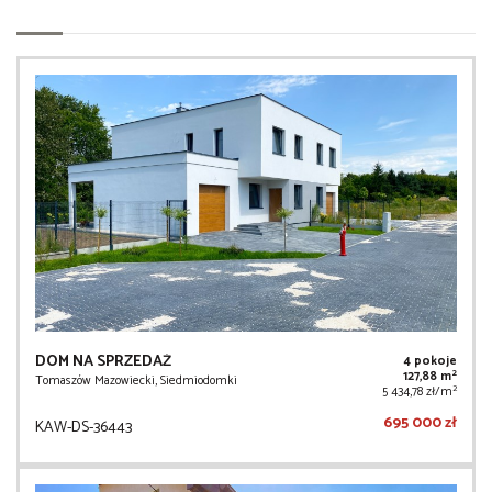
DOM NA SPRZEDAŻ
4 pokoje
2
127,88 m
Tomaszów Mazowiecki, Siedmiodomki
2
5 434,78 zł/m
695 000 zł
KAW-DS-36443