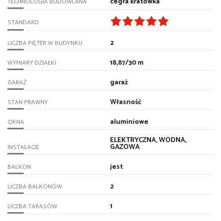
cegła kratówka
TECHNOLOGIA BUDOWLANA
STANDARD
2
LICZBA PIĘTER W BUDYNKU
18,87/30 m
WYMIARY DZIAŁKI
garaż
GARAŻ
Własność
STAN PRAWNY
aluminiowe
OKNA
ELEKTRYCZNA, WODNA,
GAZOWA
INSTALACJE
jest
BALKON
2
LICZBA BALKONÓW
1
LICZBA TARASÓW