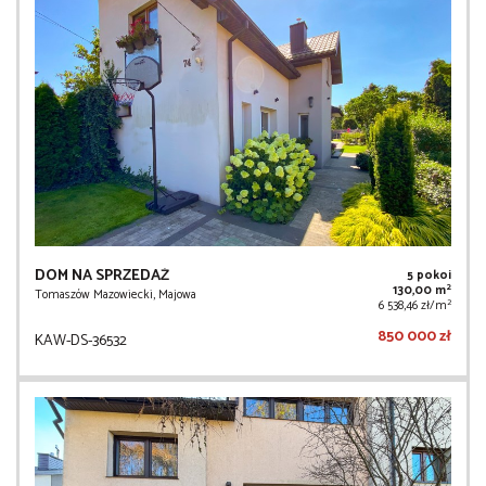
DOM NA SPRZEDAŻ
5 pokoi
2
130,00 m
Tomaszów Mazowiecki, Majowa
2
6 538,46 zł/m
850 000 zł
KAW-DS-36532