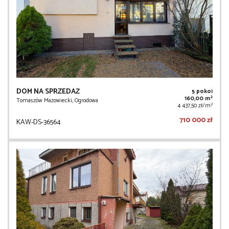
DOM NA SPRZEDAŻ
5 pokoi
2
160,00 m
Tomaszów Mazowiecki, Ogrodowa
2
4 437,50 zł/m
710 000 zł
KAW-DS-36564