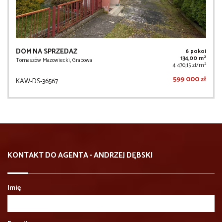
DOM NA SPRZEDAŻ
6 pokoi
2
134,00 m
Tomaszów Mazowiecki, Grabowa
2
4 470,15 zł/m
599 000 zł
KAW-DS-36567
KONTAKT DO AGENTA - ANDRZEJ DĘBSKI
Imię