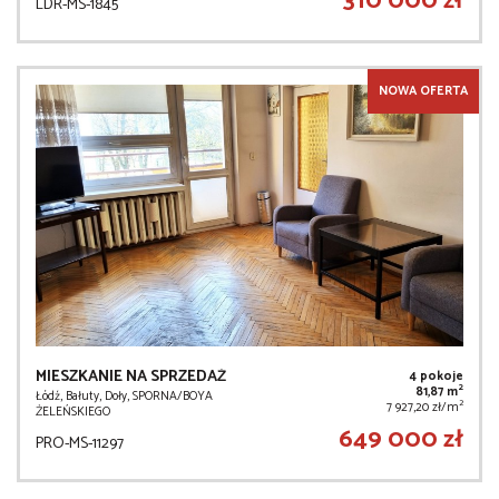
310 000 zł
LDR-MS-1845
NOWA OFERTA
MIESZKANIE NA SPRZEDAŻ
4 pokoje
2
81,87 m
Łódź, Bałuty, Doły, SPORNA/BOYA
2
7 927,20 zł/m
ŻELEŃSKIEGO
649 000 zł
PRO-MS-11297