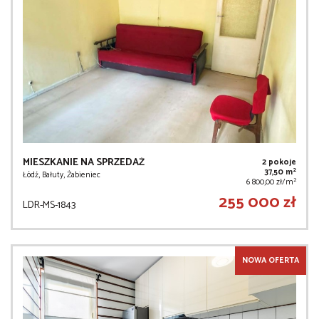
MIESZKANIE NA SPRZEDAŻ
2 pokoje
2
37,50 m
Łódź, Bałuty, Żabieniec
2
6 800,00 zł/m
255 000 zł
LDR-MS-1843
NOWA OFERTA