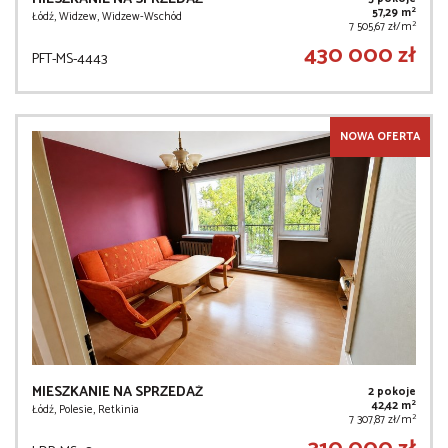
2
57,29 m
Łódź, Widzew, Widzew-Wschód
2
7 505,67 zł/m
430 000 zł
PFT-MS-4443
NOWA OFERTA
MIESZKANIE NA SPRZEDAŻ
2 pokoje
2
42,42 m
Łódź, Polesie, Retkinia
2
7 307,87 zł/m