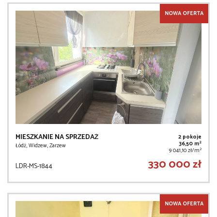
NOWA OFERTA
MIESZKANIE NA SPRZEDAŻ
2 pokoje
2
36,50 m
Łódź, Widzew, Zarzew
2
9 041,10 zł/m
330 000 zł
LDR-MS-1844
NOWA OFERTA