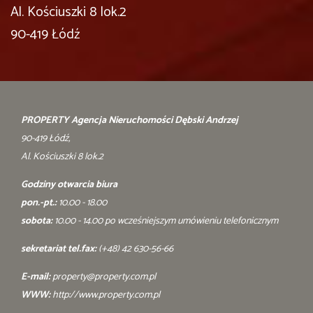
Al. Kościuszki 8 lok.2
90-419 Łódź
PROPERTY Agencja Nieruchomości Dębski Andrzej
90-419 Łódź,
Al. Kościuszki 8 lok.2
Godziny otwarcia biura
pon.-pt.:
10.00 - 18.00
sobota:
10.00 - 14.00 po wcześniejszym umówieniu telefonicznym
sekretariat tel.fax:
(+48) 42 630-56-66
E-mail:
property@property.com.pl
WWW:
http://www.property.com.pl