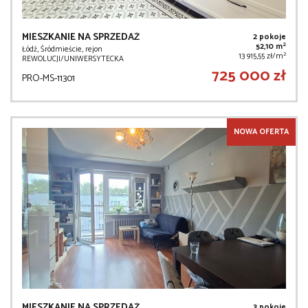
MIESZKANIE NA SPRZEDAŻ
2 pokoje
2
52,10 m
Łódź, Śródmieście, rejon
2
13 915,55 zł/m
REWOLUCJI/UNIWERSYTECKA
725 000 zł
PRO-MS-11301
NOWA OFERTA
MIESZKANIE NA SPRZEDAŻ
3 pokoje