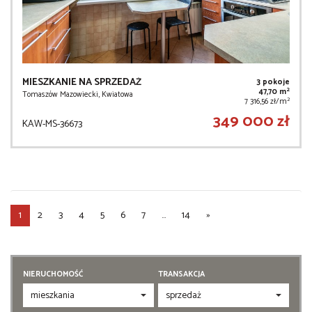
MIESZKANIE NA SPRZEDAŻ
3 pokoje
2
47,70 m
Tomaszów Mazowiecki, Kwiatowa
2
7 316,56 zł/m
349 000 zł
KAW-MS-36673
1
2
3
4
5
6
7
...
14
»
NIERUCHOMOŚĆ
TRANSAKCJA