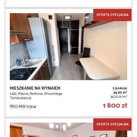
OFERTA SPECJALNA
MIESZKANIE NA WYNAJEM
2 pokoje
2
45,92 m
Łódź, Polesie, Retkinia, Wincentego
2
39,20 zł/m
Tomaszewicza
1 800 zł
PRO-MW-11304
OFERTA SPECJALNA