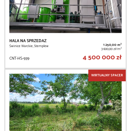
HALA NA SPRZEDAŻ
2
1 250,00 m
Świnice Warckie, Stemplew
2
3 600,00 zł/m
4 500 000 zł
CNT-HS-939
WIRTUALNY SPACER