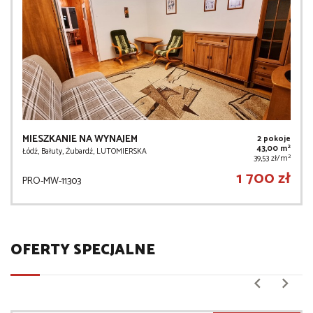
MIESZKANIE NA WYNAJEM
2 pokoje
2
43,00 m
Łódź, Bałuty, Żubardź, LUTOMIERSKA
2
39,53 zł/m
1 700 zł
PRO-MW-11303
OFERTY SPECJALNE