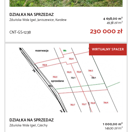
DZIAŁKA NA SPRZEDAŻ
2
4 658,00 m
Zduńska Wola (gw), Janiszewice, Karolew
2
49,38 zł/m
230 000 zł
CNT-GS-1238
WIRTUALNY SPACER
DZIAŁKA NA SPRZEDAŻ
2
1 000,00 m
Zduńska Wola (gw), Czechy
2
149,00 zł/m