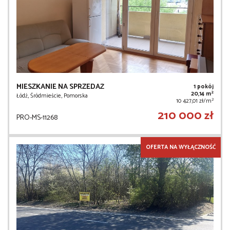
MIESZKANIE NA SPRZEDAŻ
1 pokój
2
20,14 m
Łódź, Śródmieście, Pomorska
2
10 427,01 zł/m
210 000 zł
PRO-MS-11268
OFERTA NA WYŁĄCZNOŚĆ