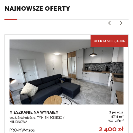
NAJNOWSZE OFERTY
OFERTA SPECJALNA
MIESZKANIE NA WYNAJEM
2 pokoje
2
47,14 m
Łódź, Śródmieście, TYMIENIECKIEGO /
2
50,91 zł/m
MILIONOWA
2 400 zł
PRO-MW-11305