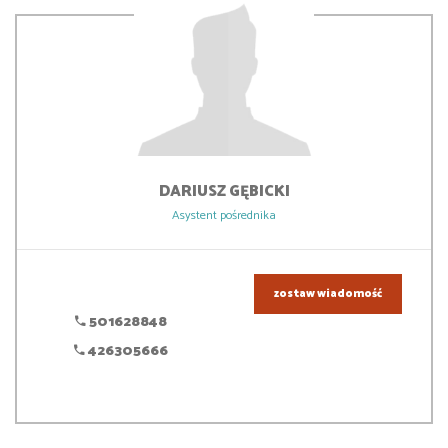
DARIUSZ
GĘBICKI
Asystent pośrednika
zostaw wiadomość
501628848
426305666