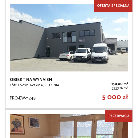
OFERTA SPECJALNA
OBIEKT NA WYNAJEM
2
150,00 m
Łódź, Polesie, Retkinia, RETKINIA
2
33,33 zł/m
5 000 zł
PRO-BW-11249
REZERWACJA