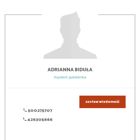
ADRIANNA
BIDUŁA
Asystent pośrednika
zostaw wiadomość
500275707
426305666