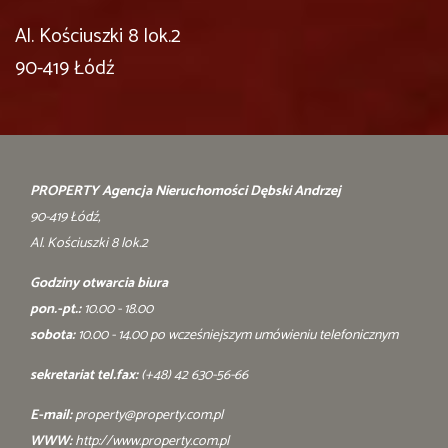
Al. Kościuszki 8 lok.2
90-419 Łódź
PROPERTY Agencja Nieruchomości Dębski Andrzej
90-419 Łódź,
Al. Kościuszki 8 lok.2
Godziny otwarcia biura
pon.-pt.:
10.00 - 18.00
sobota:
10.00 - 14.00 po wcześniejszym umówieniu telefonicznym
sekretariat tel.fax:
(+48) 42 630-56-66
E-mail:
property@property.com.pl
WWW:
http://www.property.com.pl