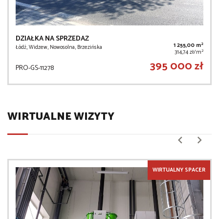
DZIAŁKA NA SPRZEDAŻ
2
1 255,00 m
Łódź, Widzew, Nowosolna, Brzezińska
2
314,74 zł/m
395 000 zł
PRO-GS-11278
WIRTUALNE WIZYTY
WIRTUALNY SPACER