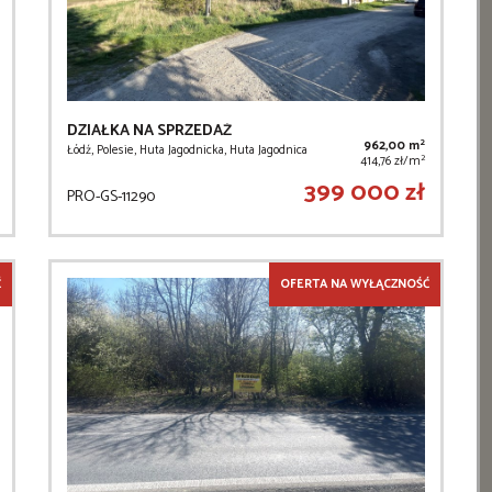
DZIAŁKA NA SPRZEDAŻ
2
962,00 m
Łódź, Polesie, Huta Jagodnicka, Huta Jagodnica
2
414,76 zł/m
399 000 zł
PRO-GS-11290
Ć
OFERTA NA WYŁĄCZNOŚĆ