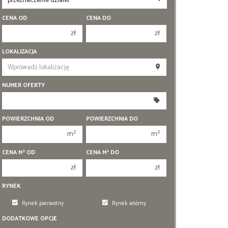
CENA OD
CENA DO
zł
zł
150 000 zł
150 000 zł
LOKALIZACJA
200 000 zł
200 000 zł
250 000 zł
250 000 zł
NUMER OFERTY
300 000 zł
300 000 zł
350 000 zł
350 000 zł
POWIERZCHNIA OD
POWIERZCHNIA DO
400 000 zł
400 000 zł
2
2
m
m
450 000 zł
450 000 zł
2
2
CENA M
OD
CENA M
DO
zł
zł
RYNEK
Rynek pierwotny
Rynek wtórny
DODATKOWE OPCJE