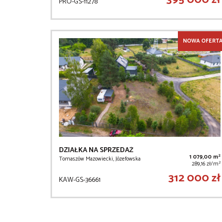
PRO-GS-11278
NOWA OFERT
DZIAŁKA NA SPRZEDAŻ
2
1 079,00 m
Tomaszów Mazowiecki, Józefowska
2
289,16 zł/m
312 000 zł
KAW-GS-36661