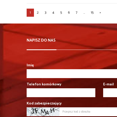
1
2
3
4
5
6
7
...
15
»
NAPISZ DO NAS
Imię
Telefon komórkowy
E-mail
Kod zabezpieczający