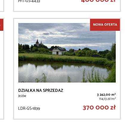
PFT-GS-4433
A
NOWA OFERTA
DZIAŁKA NA SPRZEDAŻ
2
3 242,00 m
Jeżów
2
114,13 zł/m
370 000 zł
LDR-GS-1839