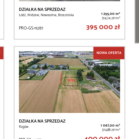
DZIAŁKA NA SPRZEDAŻ
2
1 255,00 m
Łódź, Widzew, Nowosolna, Brzezińska
2
314,74 zł/m
395 000 zł
PRO-GS-11287
Ć
NOWA OFERTA
DZIAŁKA NA SPRZEDAŻ
2
1 067,00 m
Rzgów
2
374,88 zł/m
400 000 zł