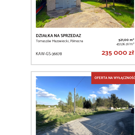
DZIAŁKA NA SPRZEDAŻ
2
521,00 m
Tomaszów Mazowiecki, Północna
2
451,06 zł/m
235 000 zł
KAW-GS-36678
OFERTA NA WYŁĄCZNOŚ