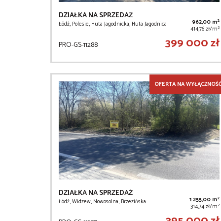
DZIAŁKA NA SPRZEDAŻ
2
962,00 m
Łódź, Polesie, Huta Jagodnicka, Huta Jagodnica
2
414,76 zł/m
399 000 zł
PRO-GS-11288
OFERTA NA WYŁĄCZNOŚ
DZIAŁKA NA SPRZEDAŻ
2
1 255,00 m
Łódź, Widzew, Nowosolna, Brzezińska
2
314,74 zł/m
395 000 zł