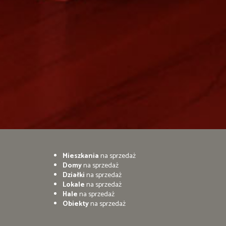
Mieszkania
na sprzedaż
Domy
na sprzedaż
Działki
na sprzedaż
Lokale
na sprzedaż
Hale
na sprzedaż
Obiekty
na sprzedaż