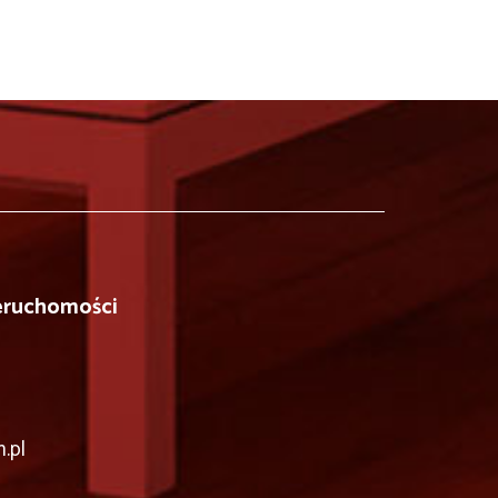
eruchomości
.pl