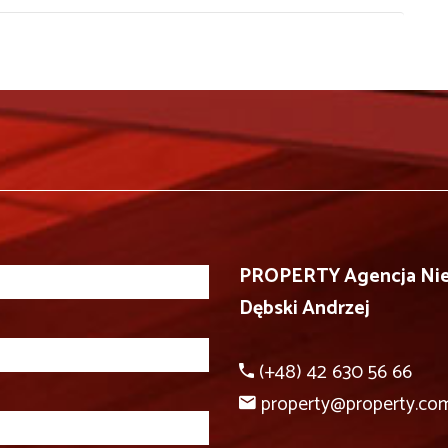
PROPERTY Agencja Ni
Dębski Andrzej
(+48) 42 630 56 66
property@property.com