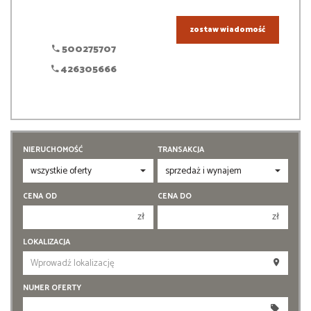
zostaw wiadomość
500275707
426305666
NIERUCHOMOŚĆ
TRANSAKCJA
CENA OD
CENA DO
zł
zł
150 000 zł
150 000 zł
LOKALIZACJA
200 000 zł
200 000 zł
250 000 zł
250 000 zł
NUMER OFERTY
300 000 zł
300 000 zł