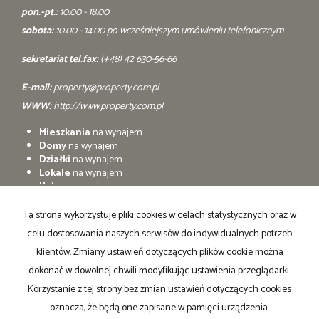
pon.-pt.:
10.00 - 18.00
sobota:
10.00 - 14.00 po wcześniejszym umówieniu telefonicznym
sekretariat tel.fax:
(+48) 42 630-56-66
E-mail:
property@property.com.pl
WWW:
http://www.property.com.pl
Mieszkania
na wynajem
Domy
na wynajem
Działki
na wynajem
Lokale
na wynajem
Hale
na wynajem
Obiekty
na wynajem
Ta strona wykorzystuje pliki cookies w celach statystycznych oraz w
Mieszkania
na sprzedaż
celu dostosowania naszych serwisów do indywidualnych potrzeb
Domy
na sprzedaż
Działki
na sprzedaż
klientów. Zmiany ustawień dotyczących plików cookie można
Lokale
na sprzedaż
dokonać w dowolnej chwili modyfikując ustawienia przeglądarki.
Hale
na sprzedaż
Korzystanie z tej strony bez zmian ustawień dotyczących cookies
Obiekty
na sprzedaż
oznacza, że będą one zapisane w pamięci urządzenia.