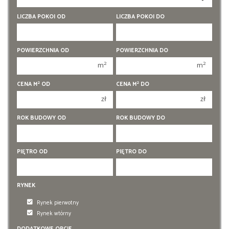
350 000 zł
350 000 zł
LICZBA POKOI OD
LICZBA POKOI DO
400 000 zł
400 000 zł
450 000 zł
450 000 zł
1 pokój
1 pokój
POWIERZCHNIA OD
POWIERZCHNIA DO
2 pokoje
2 pokoje
2
2
m
m
3 pokoje
3 pokoje
2
2
CENA M
OD
CENA M
DO
4 pokoje
4 pokoje
zł
zł
5 pokoi
5 pokoi
ROK BUDOWY OD
ROK BUDOWY DO
6 pokoi
6 pokoi
PIĘTRO OD
PIĘTRO DO
RYNEK
Rynek pierwotny
Rynek wtórny
DODATKOWE OPCJE