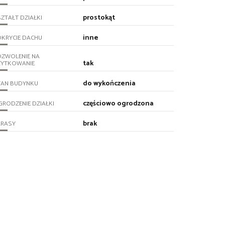
prostokąt
ZTAŁT DZIAŁKI
inne
KRYCIE DACHU
OZWOLENIE NA
tak
ŻYTKOWANIE
do wykończenia
TAN BUDYNKU
częściowo ogrodzona
RODZENIE DZIAŁKI
brak
ARASY