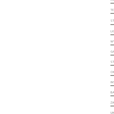
T
S
LI
WY
G
S
O
IN
B
ZA
UK