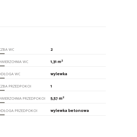
2
CZBA WC
2
1,31 m
OWIERZCHNIA WC
wylewka
ODŁOGA WC
1
CZBA PRZEDPOKOI
2
5,57 m
OWIERZCHNIA PRZEDPOKOI
wylewka betonowa
ODŁOGA PRZEDPOKOI