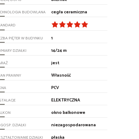
cegła ceramiczna
ECHNOLOGIA BUDOWLANA
TANDARD
1
CZBA PIĘTER W BUDYNKU
14/24 m
MIARY DZIAŁKI
jest
ARAŻ
Własność
TAN PRAWNY
PCV
KNA
ELEKTRYCZNA
STALACJE
okno balkonowe
ALKON
niezagospodarowana
GOSP. DZIAŁKI
płaska
SZTAŁTOWANIE DZIAŁKI