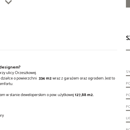
S
m designem?
S
zy ulicy Orzeszkowej.
 działce o powierzchni
334 m2
wraz z garażem oraz ogrodem. Jest to
P
omfortu.
om w stanie deweloperskim o pow. użytkowej
127,88 m2
.
P
PO
ury
LI
R