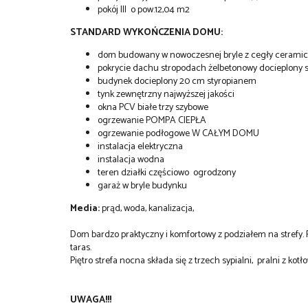
pokój III o pow.12,04 m2
STANDARD WYKOŃCZENIA DOMU:
dom budowany w nowoczesnej bryle z cegły cerami
pokrycie dachu stropodach żelbetonowy docieplony 
budynek docieplony 20 cm styropianem
tynk zewnętrzny najwyższej jakości
okna PCV białe trzy szybowe
ogrzewanie POMPA CIEPŁA
ogrzewanie podłogowe W CAŁYM DOMU
instalacja elektryczna
instalacja wodna
teren działki częściowo ogrodzony
garaż w bryle budynku
Media:
prąd, woda, kanalizacja,
Dom bardzo praktyczny i komfortowy z podziałem na strefy. 
taras.
Piętro strefa nocna składa się z trzech sypialni, pralni z kotł
UWAGA!!!