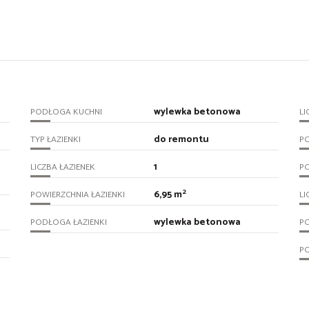
wylewka betonowa
PODŁOGA KUCHNI
LI
do remontu
TYP ŁAZIENKI
P
1
LICZBA ŁAZIENEK
P
2
6,95 m
POWIERZCHNIA ŁAZIENKI
LI
wylewka betonowa
PODŁOGA ŁAZIENKI
P
P