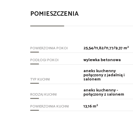
POMIESZCZENIA
2
25,54/11,82/11,77/9,37 m
POWIERZCHNIA POKOI
wylewka betonowa
PODŁOGI POKOI
aneks kuchenny
połączony z jadalnią i
salonem
TYP KUCHNI
aneks kuchenny -
połączony z salonem
RODZAJ KUCHNI
2
13,16 m
POWIERZCHNIA KUCHNI