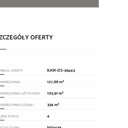
ZCZEGÓŁY OFERTY
KAW-DS-36443
YMBOL OFERTY
127,88 m²
OWIERZCHNIA
103,91 m²
OWIERZCHNIA UŻYTKOWA
334 m²
WIERZCHNIA DZIAŁKI
4
CZBA POKOI
bliźniak
ODZAJ DOMU