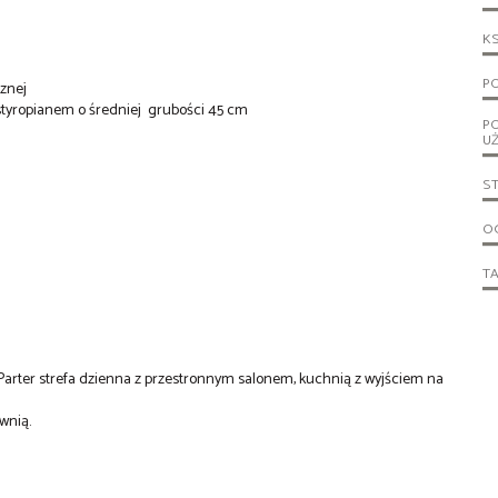
KS
PO
cznej
styropianem o średniej grubości 45 cm
P
U
S
OG
T
Parter strefa dzienna z przestronnym salonem, kuchnią z wyjściem na
ownią.