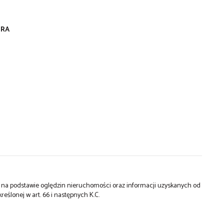
URA
st na podstawie oględzin nieruchomości oraz informacji uzyskanych od
kreślonej w art. 66 i następnych K.C.