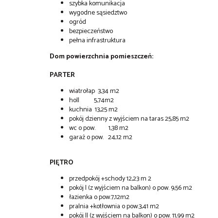
szybka komunikacja
wygodne sąsiedztwo
ogród
bezpieczeństwo
pełna infrastruktura
Dom powierzchnia pomieszczeń:
PARTER
wiatrołap 3,34 m2
holl 5,74m2
kuchnia 13,25
m2
pokój dzienny z wyjściem na taras 25,85 m2
wc o pow. 1,38 m2
garaż o pow. 24,12 m2
PIĘTRO
przedpokój +schody 12,23 m 2
pokój I (z wyjściem na balkon) o pow. 9,56 m2
łazienka o pow.7,12m2
pralnia +kotłownia o pow.3,41 m2
pokój II (z wyjściem na balkon) o pow. 11,99 m2