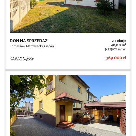
DOM NA SPRZEDAŻ
2 pokoje
2
40,00 m
Tomaszów Mazowiecki, Cisowa
2
9 225,00 zł/m
369 000 zł
KAW-DS-36611