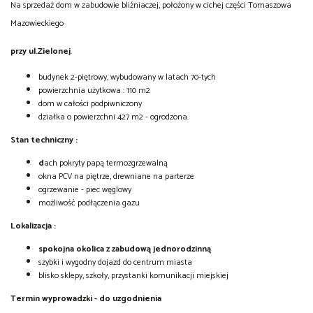
Na sprzedaż dom w zabudowie bliźniaczej, położony w cichej części Tomaszowa
Mazowieckiego
przy ul.Zielonej
.
budynek 2-piętrowy, wybudowany w latach 70-tych
powierzchnia użytkowa : 110 m2
dom w całości podpiwniczony
działka o powierzchni 427 m2 - ogrodzona.
Stan techniczny :
d
ach pokryty papą termozgrzewalną
okna PCV na piętrze, drewniane na parterze
ogrzewanie - piec węglowy
możliwość podłączenia gazu
Lokalizacja :
spokojna okolica z zabudową jednorodzinną
szybki i wygodny dojazd do centrum miasta
blisko sklepy, szkoły, przystanki komunikacji miejskiej
Termin wyprowadzki - do uzgodnienia