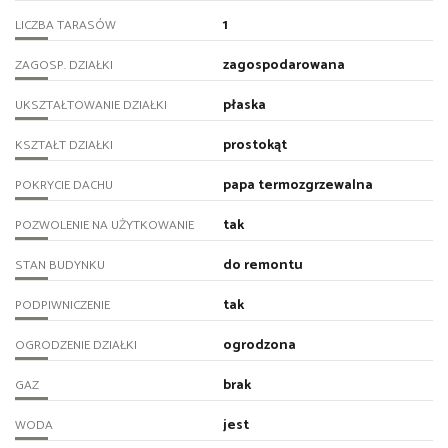
1
LICZBA TARASÓW
zagospodarowana
ZAGOSP. DZIAŁKI
płaska
UKSZTAŁTOWANIE DZIAŁKI
prostokąt
KSZTAŁT DZIAŁKI
papa termozgrzewalna
POKRYCIE DACHU
tak
POZWOLENIE NA UŻYTKOWANIE
do remontu
STAN BUDYNKU
tak
PODPIWNICZENIE
ogrodzona
OGRODZENIE DZIAŁKI
brak
GAZ
jest
WODA