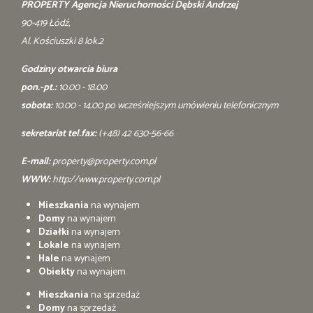
PROPERTY Agencja Nieruchomości Dębski Andrzej
90-419 Łódź,
Al. Kościuszki 8 lok.2
Godziny otwarcia biura
pon.-pt.:
10.00 - 18.00
sobota:
10.00 - 14.00 po wcześniejszym umówieniu telefonicznym
sekretariat tel.fax:
(+48) 42 630-56-66
E-mail:
property@property.com.pl
WWW:
http://www.property.com.pl
Mieszkania
na wynajem
Domy
na wynajem
Działki
na wynajem
Lokale
na wynajem
Hale
na wynajem
Obiekty
na wynajem
Mieszkania
na sprzedaż
Domy
na sprzedaż