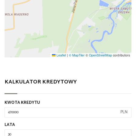
Leaflet
|
© MapTiler
©
OpenStreetMap
contributors
KALKULATOR KREDYTOWY
KWOTA KREDYTU
PLN
LATA