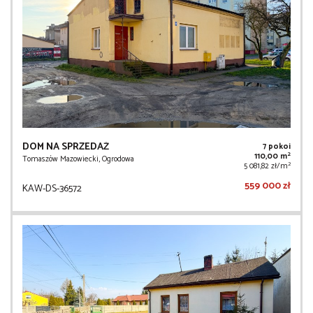
DOM NA SPRZEDAŻ
7 pokoi
2
110,00 m
Tomaszów Mazowiecki, Ogrodowa
2
5 081,82 zł/m
559 000 zł
KAW-DS-36572