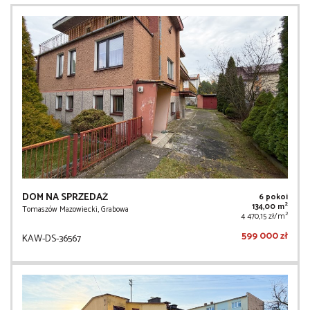
DOM NA SPRZEDAŻ
6 pokoi
2
134,00 m
Tomaszów Mazowiecki, Grabowa
2
4 470,15 zł/m
599 000 zł
KAW-DS-36567