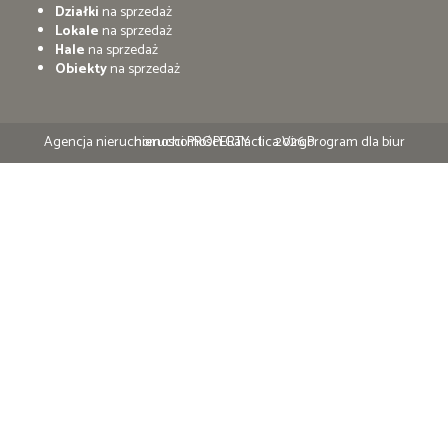
Działki
na sprzedaż
Lokale
na sprzedaż
Hale
na sprzedaż
Obiekty
na sprzedaż
Agencja nieruchomosci PROPERTY
Program dla biur nieruchomości
Galactica Virgo
2026