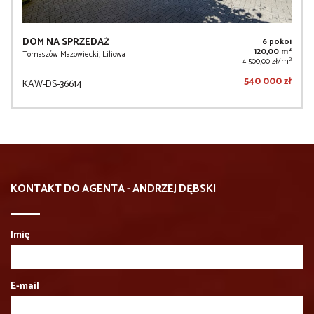
DOM NA SPRZEDAŻ
6 pokoi
2
120,00 m
Tomaszów Mazowiecki, Liliowa
2
4 500,00 zł/m
540 000 zł
KAW-DS-36614
KONTAKT DO AGENTA - ANDRZEJ DĘBSKI
Imię
E-mail