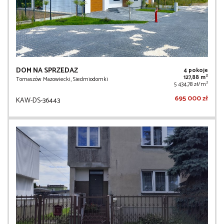
DOM NA SPRZEDAŻ
4 pokoje
2
127,88 m
Tomaszów Mazowiecki, Siedmiodomki
2
5 434,78 zł/m
695 000 zł
KAW-DS-36443