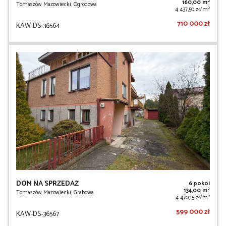
2
160,00 m
Tomaszów Mazowiecki, Ogrodowa
2
4 437,50 zł/m
710 000 zł
KAW-DS-36564
DOM NA SPRZEDAŻ
6 pokoi
2
134,00 m
Tomaszów Mazowiecki, Grabowa
2
4 470,15 zł/m
599 000 zł
KAW-DS-36567