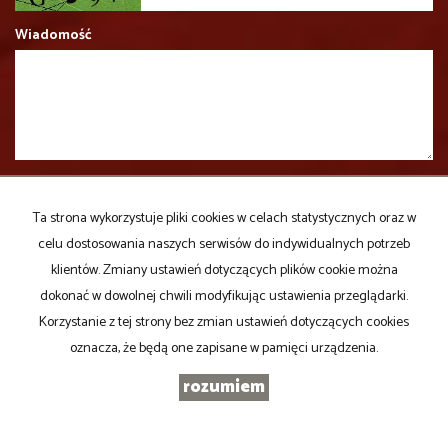
Wiadomość
Ta strona wykorzystuje pliki cookies w celach statystycznych oraz w
celu dostosowania naszych serwisów do indywidualnych potrzeb
klientów. Zmiany ustawień dotyczących plików cookie można
dokonać w dowolnej chwili modyfikując ustawienia przeglądarki.
PROPERTY Agencja Nieruchomości Dębski Andrzej
Korzystanie z tej strony bez zmian ustawień dotyczących cookies
90-419 Łódź,
oznacza, że będą one zapisane w pamięci urządzenia.
Al. Kościuszki 8 lok.2
rozumiem
Godziny otwarcia biura
pon.-pt.:
10.00 - 18.00