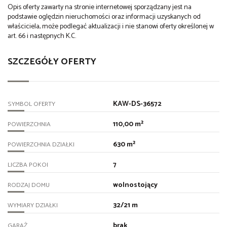
Opis oferty zawarty na stronie internetowej sporządzany jest na
podstawie oględzin nieruchomości oraz informacji uzyskanych od
właściciela, może podlegać aktualizacji i nie stanowi oferty określonej w
art. 66 i następnych K.C.
SZCZEGÓŁY OFERTY
KAW-DS-36572
SYMBOL OFERTY
110,00 m²
POWIERZCHNIA
630 m²
POWIERZCHNIA DZIAŁKI
7
LICZBA POKOI
wolnostojący
RODZAJ DOMU
32/21 m
WYMIARY DZIAŁKI
brak
GARAŻ