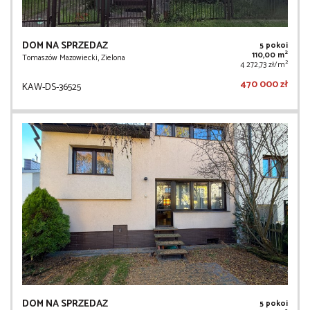
DOM NA SPRZEDAŻ
5 pokoi
2
110,00 m
Tomaszów Mazowiecki, Zielona
2
4 272,73 zł/m
470 000 zł
KAW-DS-36525
DOM NA SPRZEDAŻ
5 pokoi