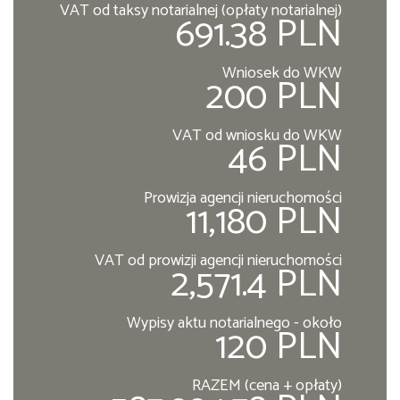
VAT od taksy notarialnej (opłaty notarialnej)
691.38 PLN
Wniosek do WKW
200 PLN
VAT od wniosku do WKW
46 PLN
Prowizja agencji nieruchomości
11,180 PLN
VAT od prowizji agencji nieruchomości
2,571.4 PLN
Wypisy aktu notarialnego - około
120 PLN
RAZEM (cena + opłaty)