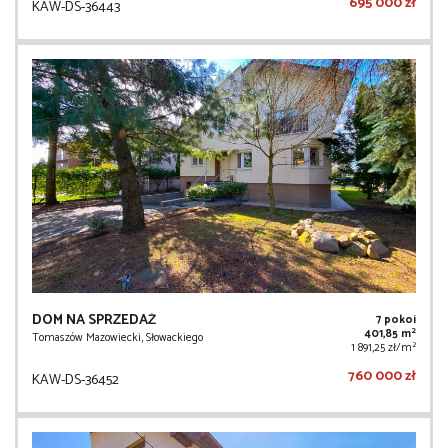
695 000 zł
KAW-DS-36443
DOM NA SPRZEDAŻ
7 pokoi
2
401,85 m
Tomaszów Mazowiecki, Słowackiego
2
1 891,25 zł/m
760 000 zł
KAW-DS-36452