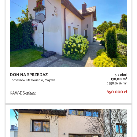
DOM NA SPRZEDAŻ
5 pokoi
2
130,00 m
Tomaszów Mazowiecki, Majowa
2
6 538,46 zł/m
850 000 zł
KAW-DS-36532