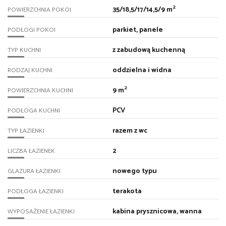
2
35/18,5/17/14,5/9 m
POWIERZCHNIA POKOI
parkiet, panele
PODŁOGI POKOI
z zabudową kuchenną
TYP KUCHNI
oddzielna i widna
RODZAJ KUCHNI
2
9 m
POWIERZCHNIA KUCHNI
PCV
PODŁOGA KUCHNI
razem z wc
TYP ŁAZIENKI
2
LICZBA ŁAZIENEK
nowego typu
GLAZURA ŁAZIENKI
terakota
PODŁOGA ŁAZIENKI
kabina prysznicowa, wanna
WYPOSAŻENIE ŁAZIENKI