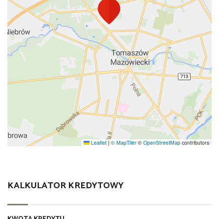
Leaflet
|
© MapTiler
©
OpenStreetMap
contributors
KALKULATOR KREDYTOWY