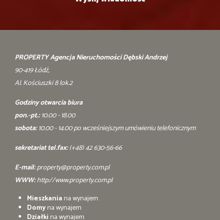
PROPERTY Agencja Nieruchomości Dębski Andrzej
90-419 Łódź,
Al. Kościuszki 8 lok.2
Godziny otwarcia biura
pon.-pt.:
10.00 - 18.00
sobota:
10.00 - 14.00 po wcześniejszym umówieniu telefonicznym
sekretariat tel.fax:
(+48) 42 630-56-66
E-mail:
property@property.com.pl
WWW:
http://www.property.com.pl
Mieszkania
na wynajem
Domy
na wynajem
Działki
na wynajem