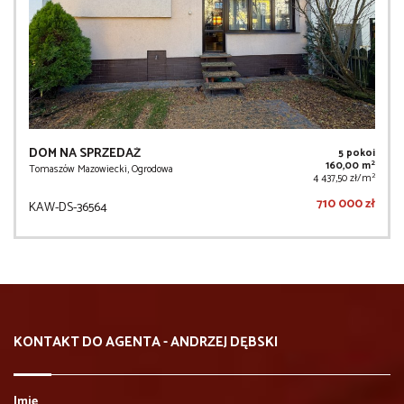
DOM NA SPRZEDAŻ
5 pokoi
2
160,00 m
Tomaszów Mazowiecki, Ogrodowa
2
4 437,50 zł/m
710 000 zł
KAW-DS-36564
KONTAKT DO AGENTA - ANDRZEJ DĘBSKI
Imię