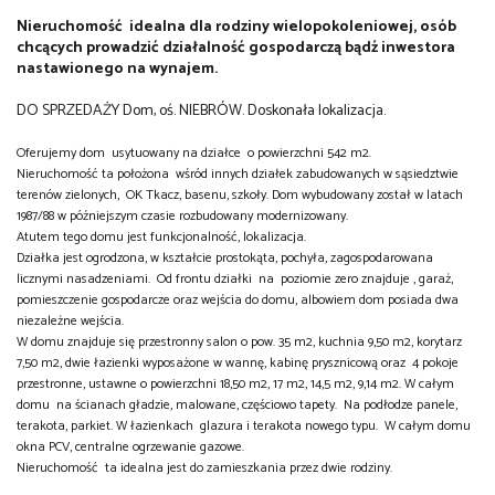
Nieruchomość idealna dla rodziny wielopokoleniowej, osób
chcących prowadzić działalność gospodarczą bądź inwestora
nastawionego na wynajem.
DO SPRZEDAŻY Dom, oś. NIEBRÓW. Doskonała lokalizacja.
Oferujemy dom usytuowany na działce o powierzchni 542 m2.
Nieruchomość ta położona wśród innych działek zabudowanych w sąsiedztwie
terenów zielonych, OK Tkacz, basenu, szkoły. Dom wybudowany został w latach
1987/88 w późniejszym czasie rozbudowany modernizowany.
Atutem tego domu jest funkcjonalność, lokalizacja.
Działka jest ogrodzona, w kształcie prostokąta, pochyła, zagospodarowana
licznymi nasadzeniami. Od frontu działki na poziomie zero znajduje , garaż,
pomieszczenie gospodarcze oraz wejścia do domu, albowiem dom posiada dwa
niezależne wejścia.
W domu znajduje się przestronny salon o pow. 35 m2, kuchnia 9,50 m2, korytarz
7,50 m2, dwie łazienki wyposażone w wannę, kabinę prysznicową oraz 4 pokoje
przestronne, ustawne o powierzchni 18,50 m2, 17 m2, 14,5 m2, 9,14 m2. W całym
domu na ścianach gładzie, malowane, częściowo tapety. Na podłodze panele,
terakota, parkiet. W łazienkach glazura i terakota nowego typu. W całym domu
okna PCV, centralne ogrzewanie gazowe.
Nieruchomość ta idealna jest do zamieszkania przez dwie rodziny.