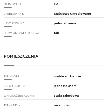
c.o.
OGRZEWANIE
częściowo umeblowane
UMEBLOWANIE
jednostronne
USYTUOWANIE
tak
DRZWI ANTYWŁAMANIOWE
POMIESZCZENIA
meble kuchenne
TYP KUCHNI
jasna z oknem
RODZAJ KUCHNI
stała zabudowa
WYPOSAŻENIE KUCHNI
razem z wc
TYP ŁAZIENKI