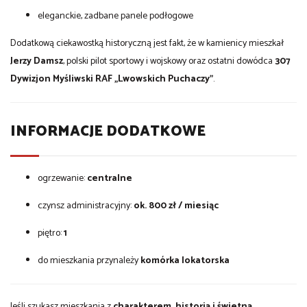
eleganckie, zadbane panele podłogowe
Dodatkową ciekawostką historyczną jest fakt, że w kamienicy mieszkał
Jerzy Damsz
, polski pilot sportowy i wojskowy oraz ostatni dowódca
307
Dywizjon Myśliwski RAF „Lwowskich Puchaczy”
.
INFORMACJE DODATKOWE
ogrzewanie:
centralne
czynsz administracyjny:
ok. 800 zł / miesiąc
piętro:
1
do mieszkania przynależy
komórka lokatorska
Jeśli szukasz mieszkania z
charakterem, historią i świetną