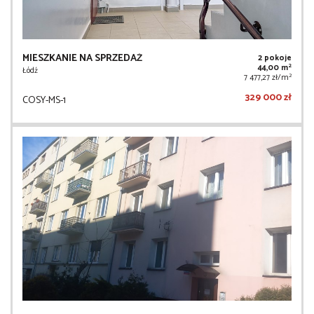
MIESZKANIE NA SPRZEDAŻ
2 pokoje
2
44,00 m
Łódź
2
7 477,27 zł/m
329 000 zł
COSY-MS-1