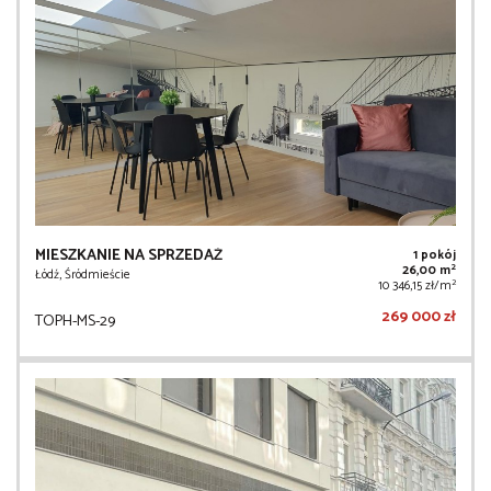
MIESZKANIE NA SPRZEDAŻ
1 pokój
2
26,00 m
Łódź, Śródmieście
2
10 346,15 zł/m
269 000 zł
TOPH-MS-29