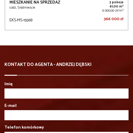
MIESZKANIE NA SPRZEDAŻ
3 pokoje
2
61,00 m
Łódź, Śródmieście
2
6 000,00 zł/m
366 000 zł
EKS-MS-15568
KONTAKT DO AGENTA - ANDRZEJ DĘBSKI
Imię
E-mail
Telefon komórkowy