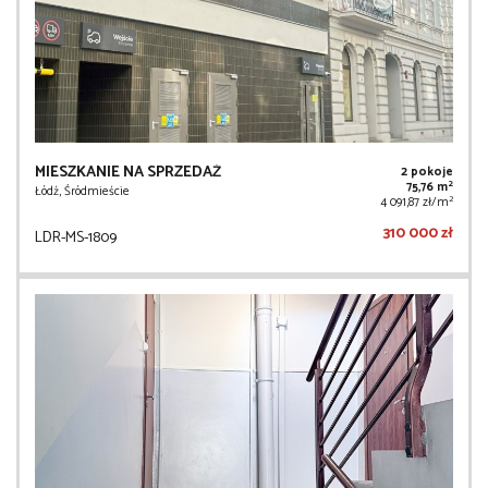
MIESZKANIE NA SPRZEDAŻ
2 pokoje
2
75,76 m
Łódź, Śródmieście
2
4 091,87 zł/m
310 000 zł
LDR-MS-1809