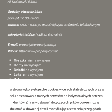
Al. Kościuszki 8 lok.2
Godziny otwarcia biura
pon.-pt.:
10.00 - 18.00
sobota:
10.00 - 14.00 po wcześniejszym umówieniu telefonicznym
sekretariat tel.fax:
(+48) 42 630-56-66
E-mail:
property@property.com.pl
WWW:
http://www.property.com.pl
Mieszkania
na wynajem
Domy
na wynajem
Działki
na wynajem
Lokale
na wynajem
Hale
na wynajem
Obiekty
na wynajem
Ta strona wykorzystuje pliki cookies w celach statystycznych oraz w
Mieszkania
na sprzedaż
celu dostosowania naszych serwisów do indywidualnych potrzeb
Domy
na sprzedaż
Działki
na sprzedaż
klientów. Zmiany ustawień dotyczących plików cookie można
Lokale
na sprzedaż
dokonać w dowolnej chwili modyfikując ustawienia przeglądarki.
Hale
na sprzedaż