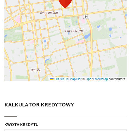
Leaflet
|
© MapTiler
©
OpenStreetMap
contributors
KALKULATOR KREDYTOWY
KWOTA KREDYTU