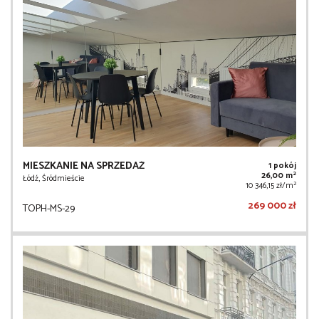
MIESZKANIE NA SPRZEDAŻ
1 pokój
2
26,00 m
Łódź, Śródmieście
2
10 346,15 zł/m
269 000 zł
TOPH-MS-29