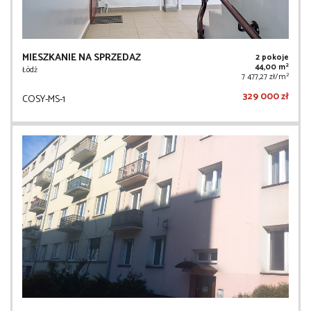
MIESZKANIE NA SPRZEDAŻ
2 pokoje
2
44,00 m
Łódź
2
7 477,27 zł/m
329 000 zł
COSY-MS-1