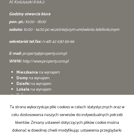
Al. Kościuszki 8 lok.2
Godziny otwarcia biura
pon.-pt.:
10.00 - 18.00
sobota:
10.00 - 14.00 po wcześniejszym umówieniu telefonicznym
sekretariat tel.fax:
(+48) 42 630-56-66
E-mail:
property@property.com.pl
WWW:
http://www.property.com.pl
Mieszkania
na wynajem
Domy
na wynajem
Działki
na wynajem
Lokale
na wynajem
Hale
na wynajem
Obiekty
na wynajem
Ta strona wykorzystuje pliki cookies w celach statystycznych oraz w
Mieszkania
na sprzedaż
celu dostosowania naszych serwisów do indywidualnych potrzeb
Domy
na sprzedaż
Działki
na sprzedaż
klientów. Zmiany ustawień dotyczących plików cookie można
Lokale
na sprzedaż
dokonać w dowolnej chwili modyfikując ustawienia przeglądarki.
Hale
na sprzedaż