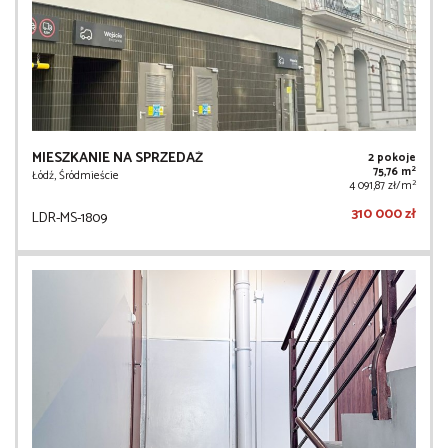
MIESZKANIE NA SPRZEDAŻ
2 pokoje
2
75,76 m
Łódź, Śródmieście
2
4 091,87 zł/m
310 000 zł
LDR-MS-1809