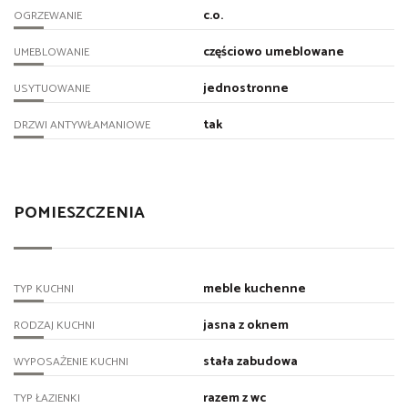
c.o.
OGRZEWANIE
częściowo umeblowane
UMEBLOWANIE
jednostronne
USYTUOWANIE
tak
DRZWI ANTYWŁAMANIOWE
POMIESZCZENIA
meble kuchenne
TYP KUCHNI
jasna z oknem
RODZAJ KUCHNI
stała zabudowa
WYPOSAŻENIE KUCHNI
razem z wc
TYP ŁAZIENKI