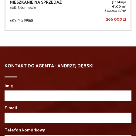
MIESZKANIE NA SPRZEDAŻ
3 pokoje
2
61,00 m
Łódź, Śródmieście
2
6 000,00 zł/m
366 000 zł
EKS-MS-15568
KONTAKT DO AGENTA - ANDRZEJ DĘBSKI
Imię
E-mail
Telefon komórkowy