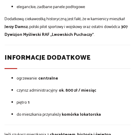
eleganckie, zadbane panele podłogowe
Dodatkową ciekawostką historyczną jest fakt, że w kamienicy mieszkał
Jerzy Damsz
, polski pilot sportowy i wojskowy oraz ostatni dowódca
307
Dywizjon Myśliwski RAF „Lwowskich Puchaczy”
.
INFORMACJE DODATKOWE
ogrzewanie:
centralne
czynsz administracyjny:
ok. 800 zł / miesiąc
piętro:
1
do mieszkania przynależy
komórka lokatorska
Jeśli szukasz mieszkania z
charakterem, historią i świetną