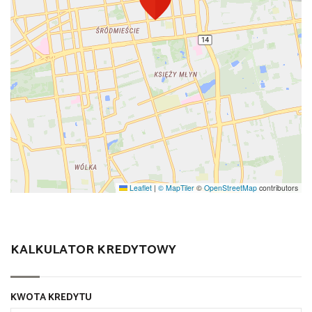
Leaflet
|
© MapTiler
©
OpenStreetMap
contributors
KALKULATOR KREDYTOWY
KWOTA KREDYTU