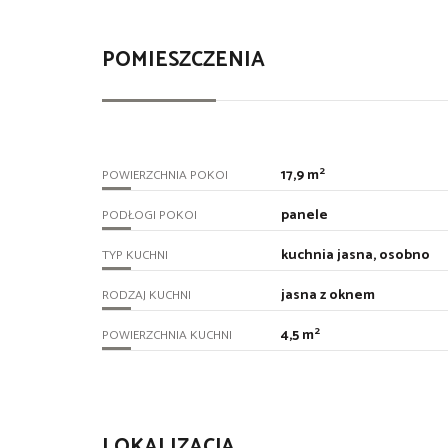
POMIESZCZENIA
2
17,9 m
POWIERZCHNIA POKOI
panele
PODŁOGI POKOI
kuchnia jasna, osobno
TYP KUCHNI
jasna z oknem
RODZAJ KUCHNI
2
4,5 m
POWIERZCHNIA KUCHNI
LOKALIZACJA