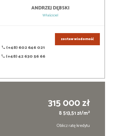
ANDRZEJ
DĘBSKI
Właściciel
zostaw wiadomość
(+48) 602 646 021
(+48) 42 630 56 66
315 000 zł
2
8 513,51 zł/m
Oblicz ratę kredytu