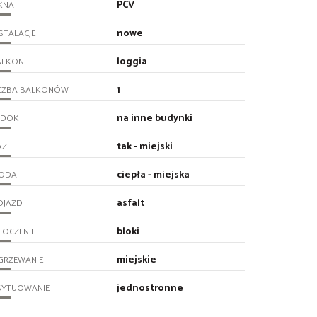
PCV
KNA
nowe
STALACJE
loggia
ALKON
1
ICZBA BALKONÓW
na inne budynki
IDOK
tak - miejski
AZ
ciepła - miejska
ODA
asfalt
OJAZD
bloki
TOCZENIE
miejskie
GRZEWANIE
jednostronne
SYTUOWANIE