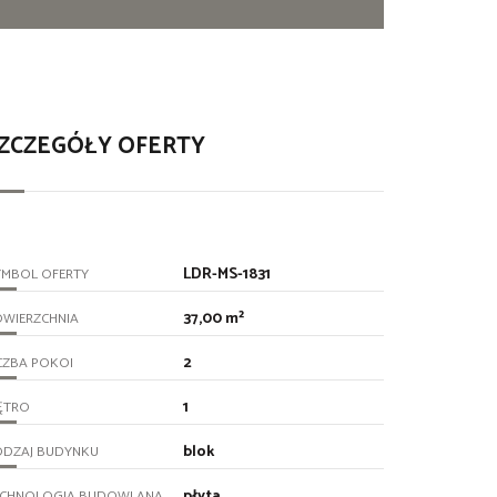
ZCZEGÓŁY OFERTY
LDR-MS-1831
YMBOL OFERTY
37,00 m²
OWIERZCHNIA
2
CZBA POKOI
1
ĘTRO
blok
ODZAJ BUDYNKU
płyta
ECHNOLOGIA BUDOWLANA