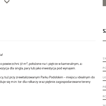
S
a!
S
 powierzchni 37 m², położone na 1. piętrze w kameralnym, 4-
P
pozycja dla singla, pary lub jako inwestycja pod wynajem.
olicy, tuż przy zrewitalizowanym Parku Podolskim – miejscu idealnym do
LI
uje się m.in. tor dla rolkarzy oraz pięknie zagospodarowane tereny
PI
R
T