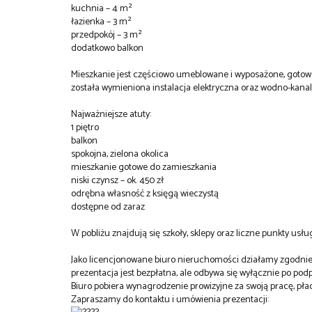
kuchnia – 4 m²
łazienka – 3 m²
przedpokój – 3 m²
dodatkowo balkon
Mieszkanie jest częściowo umeblowane i wyposażone, gotow
została wymieniona instalacja elektryczna oraz wodno-kana
Najważniejsze atuty:
1 piętro
balkon
spokojna, zielona okolica
mieszkanie gotowe do zamieszkania
niski czynsz – ok. 450 zł
odrębna własność z księgą wieczystą
dostępne od zaraz
W pobliżu znajdują się szkoły, sklepy oraz liczne punkty u
Jako licencjonowane biuro nieruchomości działamy zgodnie 
prezentacja jest bezpłatna, ale odbywa się wyłącznie po po
Biuro pobiera wynagrodzenie prowizyjne za swoją pracę, pła
Zapraszamy do kontaktu i umówienia prezentacji: