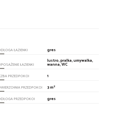
gres
DŁOGA ŁAZIENKI
lustro, pralka, umywalka,
wanna, WC
POSAŻENIE ŁAZIENKI
1
CZBA PRZEDPOKOI
2
3 m
OWIERZCHNIA PRZEDPOKOI
gres
ODŁOGA PRZEDPOKOI