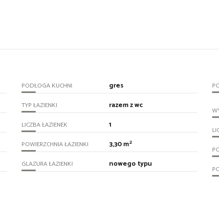
gres
PODŁOGA KUCHNI
PO
razem z wc
TYP ŁAZIENKI
WY
1
LICZBA ŁAZIENEK
LI
2
3,30 m
POWIERZCHNIA ŁAZIENKI
P
nowego typu
GLAZURA ŁAZIENKI
P