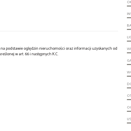
O
IN
B
L
st na podstawie oględzin nieruchomości oraz informacji uzyskanych od
W
kreślonej w art. 66 i następnych K.C.
G
W
D
O
O
U