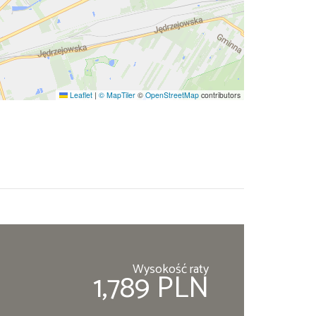
Leaflet
|
© MapTiler
©
OpenStreetMap
contributors
Wysokość raty
1,789 PLN