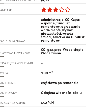
TANDARD
administracja, CO, Części
wspólne, fundusz
remontowy, ogrzewanie,
woda ciepła, wywóz
nieczystości, wywóz
śmieci, zaliczka na fundusz
remontowy
PŁATY W CZYNSZU
CO, gaz, prąd, Woda ciepła,
Woda zimna
PŁATY WG LICZNIKÓW
4
CZBA PIĘTER W BUDYNKU
3,00 m²
WNICA
częściowo po remoncie
TAN LOKALU
Odrębna własność lokalu
TAN PRAWNY
450 PLN
ES. CZYNSZ ADMIN.