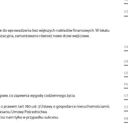
S
e do wprowadzenia bez większych nakładów finansowych. W lokalu
lizacyjna, zamontowano również nowe drzwi wejściowe.
O
O
LI
PI
sługowe, co zapewnia wygodę codziennego życia.
S
z prawem (art. 180 ust. 3 Ustawy o gospodarce nieruchomościami),
S
dpisaniu Umowy Pośrednictwa.
cisz nam tylko w przypadku sukcesu.
MI