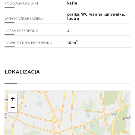
kafle
PODŁOGA ŁAZIENKI
pralka, WC, wanna, umywalka,
lustro
WYPOSAŻENIE ŁAZIENKI
2
LICZBA PRZEDPOKOI
2
10 m
POWIERZCHNIA PRZEDPOKOI
LOKALIZACJA
+
−