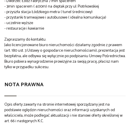
- Dworzec Łódź Fabryczna 7 min spacerem
- 3min spacerem ( 400m) na deptak przy ul. Piotrkowskiej
- przyszła stacja Łódzkiego metra ( tunel średnicowy)
- przystanki tramwajowe i autobusowe ( idealna komunikacja)
- uczelnie wyższe
- restauracje i kawiarnie
Zapraszamy do kontaktu.
Jako licencjonowane biuro nieruchomości działamy zgodnie z prawem
(art. 180 ust. 3 Ustawy o gospodarce nieruchomościami), prezentacja jest
bezpłatna, ale odbywa się wyłącznie po podpisaniu Umowy Pośrednictwa.
Biuro pobiera wynagrodzenie prowizyjne za swoją pracę, płacisz nam
tylko w przypadku sukcesu.
NOTA PRAWNA
Opis oferty zawarty na stronie internetowej sporządzany jest na
podstawie oględzin nieruchomości oraz informacji uzyskanych od
właściciela, może podlegać aktualizacji i nie stanowi oferty określonej w
art. 66 i następnych K.C.