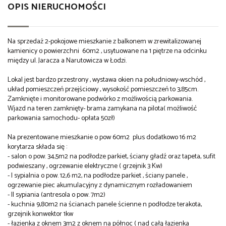
OPIS NIERUCHOMOŚCI
Na sprzedaż 2-pokojowe mieszkanie z balkonem w zrewitalizowanej
kamienicy o powierzchni 60m2 , usytuowane na 1 piętrze na odcinku
między ul. Jaracza a Narutowicza w
Łodzi.
Lokal jest bardzo przestrony , wystawa okien na południowy-wschód ,
układ pomieszczeń przejściowy , wysokość pomieszczeń to 3,85cm.
Zamknięte i monitorowane podwórko z możliwością parkowania.
Wjazd na teren zamknięty- brama zamykana na pilota( możliwość
parkowania samochodu- opłata 50zł)
Na prezentowane mieszkanie o pow 60m2 plus dodatkowo 16 m2
korytarza składa się :
- salon o pow. 34,5m2 na podłodze parkiet, ściany gładź oraz tapeta, sufit
podwieszany , ogrzewanie elektryczne ( grzejnik 3 Kw)
- I sypialnia o pow. 12,6 m2, na podłodze parkiet , ściany panele ,
ogrzewanie piec akumulacyjny z dynamicznym rozładowaniem
- II sypiania (antresola o pow. 7m2)
- kuchnia 9,80m2 na ścianach panele ścienne n podłodze terakota,
grzejnik konwektor 1kw
- łazienka z oknem 3m2 z oknem na północ ( nad całą łazienka