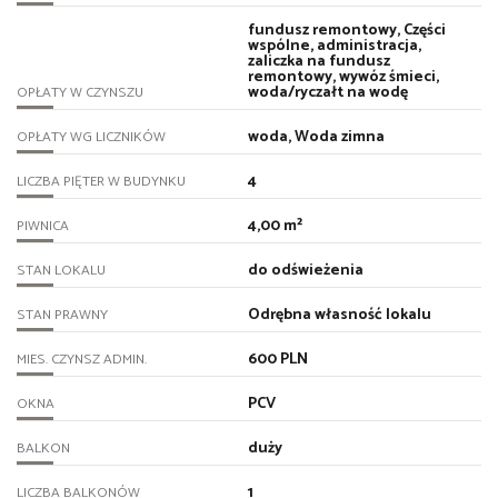
fundusz remontowy, Części
wspólne, administracja,
zaliczka na fundusz
remontowy, wywóz śmieci,
woda/ryczałt na wodę
OPŁATY W CZYNSZU
woda, Woda zimna
OPŁATY WG LICZNIKÓW
4
LICZBA PIĘTER W BUDYNKU
4,00 m²
PIWNICA
do odświeżenia
STAN LOKALU
Odrębna własność lokalu
STAN PRAWNY
600 PLN
MIES. CZYNSZ ADMIN.
PCV
OKNA
duży
BALKON
1
LICZBA BALKONÓW