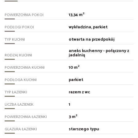
2
13,34 m
POWIERZCHNIA POKOI
wykładzina, parkiet
PODŁOGI POKOI
otwarta na przedpokój
TYP KUCHNI
aneks kuchenny - połączony z
jadalnią
RODZAJ KUCHNI
2
10 m
POWIERZCHNIA KUCHNI
parkiet
PODŁOGA KUCHNI
razem z wc
TYP ŁAZIENKI
1
LICZBA ŁAZIENEK
2
3 m
POWIERZCHNIA ŁAZIENKI
starszego typu
GLAZURA ŁAZIENKI