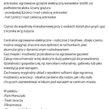
antresola), ogrzewanie grzejnik elektryczny konwektor 500W, na
podłodze terakota, ściany glazura
- przedpokój 8,20m2 ( nad całością antresola)
- hol 7,20m2 ( nad całością antresola)
Czynsz do wspólnoty mieszkaniowej przy 2 osobach 600zł plus prąd i gaz
z licznika w/g zużycia.
Centralne ogrzewanie elektryczne - rozlicznie 2 taryfowe , dzięki czemu
można osiągnąć znaczne oszczędności w rachunkach, piec
akumulacyjny z dynamicznym rozładowaniem.
Gaz miejski ( możliwość przerobienia na ogrzewanie gazowe)
Zakup nieruchomość w tej okolicy to duży potencjał do prowadzenia
działalności gospodarczej, np. kancelarii notarialnej , gabinetu lub jako
inwestycja pod wynajem.
Zachowany oryginalny układ z wysokimi sufitami daje ogromną
możliwości aranżacji - idealne zarówno dla rodzin, jak i dla osób
chcących zainwestować w lokum pod wynajem w centrum miasta.
W pobliżu :
-Park Moniuszki
-Teatr Jaracza
-Filharmonia