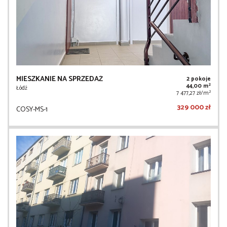
MIESZKANIE NA SPRZEDAŻ
2 pokoje
2
44,00 m
Łódź
2
7 477,27 zł/m
329 000 zł
COSY-MS-1