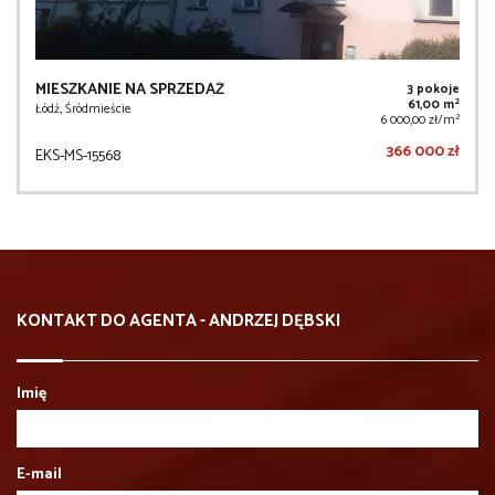
MIESZKANIE NA SPRZEDAŻ
3 pokoje
2
61,00 m
Łódź, Śródmieście
2
6 000,00 zł/m
366 000 zł
EKS-MS-15568
KONTAKT DO AGENTA - ANDRZEJ DĘBSKI
Imię
E-mail