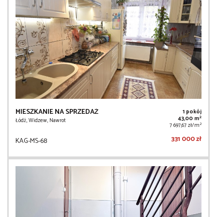
MIESZKANIE NA SPRZEDAŻ
1 pokój
2
43,00 m
Łódź, Widzew, Nawrot
2
7 697,67 zł/m
331 000 zł
KAG-MS-68