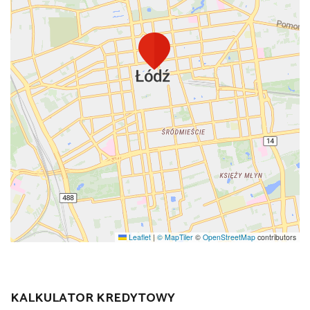
Leaflet
|
© MapTiler
©
OpenStreetMap
contributors
KALKULATOR KREDYTOWY