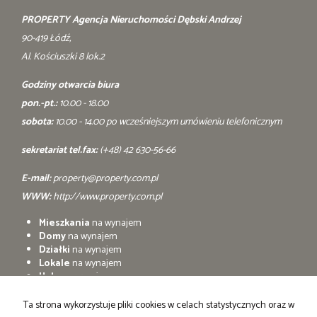
PROPERTY Agencja Nieruchomości Dębski Andrzej
90-419 Łódź,
Al. Kościuszki 8 lok.2
Godziny otwarcia biura
pon.-pt.:
10.00 - 18.00
sobota:
10.00 - 14.00 po wcześniejszym umówieniu telefonicznym
sekretariat tel.fax:
(+48) 42 630-56-66
E-mail:
property@property.com.pl
WWW:
http://www.property.com.pl
Mieszkania
na wynajem
Domy
na wynajem
Działki
na wynajem
Lokale
na wynajem
Hale
na wynajem
Obiekty
na wynajem
Ta strona wykorzystuje pliki cookies w celach statystycznych oraz w
Mieszkania
na sprzedaż