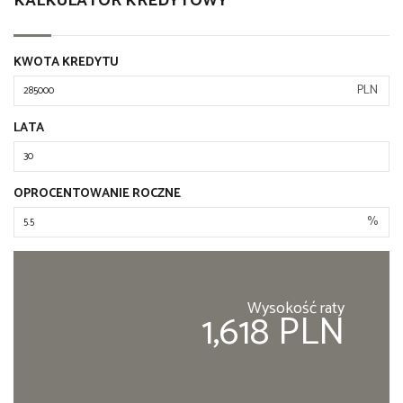
KALKULATOR KREDYTOWY
KWOTA KREDYTU
PLN
LATA
OPROCENTOWANIE ROCZNE
%
Wysokość raty
1,618 PLN