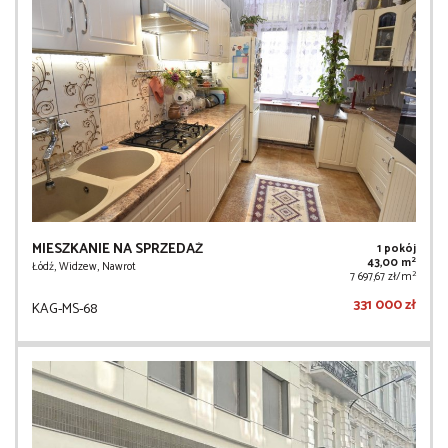
MIESZKANIE NA SPRZEDAŻ
1 pokój
2
43,00 m
Łódź, Widzew, Nawrot
2
7 697,67 zł/m
331 000 zł
KAG-MS-68