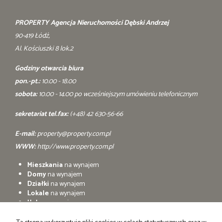
PROPERTY Agencja Nieruchomości Dębski Andrzej
90-419 Łódź,
Al. Kościuszki 8 lok.2
Godziny otwarcia biura
pon.-pt.:
10.00 - 18.00
sobota:
10.00 - 14.00 po wcześniejszym umówieniu telefonicznym
sekretariat tel.fax:
(+48) 42 630-56-66
E-mail:
property@property.com.pl
WWW:
http://www.property.com.pl
Mieszkania
na wynajem
Domy
na wynajem
Działki
na wynajem
Lokale
na wynajem
Hale
na wynajem
Obiekty
na wynajem