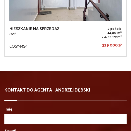
MIESZKANIE NA SPRZEDAŻ
2 pokoje
2
44,00 m
Łódź
2
7 477,27 zł/m
329 000 zł
COSY-MS-1
KONTAKT DO AGENTA - ANDRZEJ DĘBSKI
Imię
E-mail