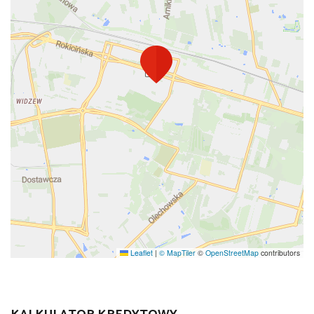
Leaflet
|
© MapTiler
©
OpenStreetMap
contributors