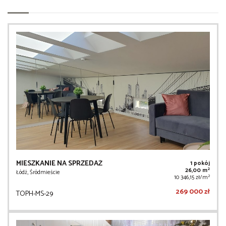
MIESZKANIE NA SPRZEDAŻ
1 pokój
2
26,00 m
Łódź, Śródmieście
2
10 346,15 zł/m
269 000 zł
TOPH-MS-29