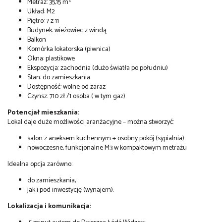
Metraż: 35,15 m²
Układ: M2
Piętro: 7 z 11
Budynek: wieżowiec z windą
Balkon
Komórka lokatorska (piwnica)
Okna: plastikowe
Ekspozycja: zachodnia (dużo światła po południu)
Stan: do zamieszkania
Dostępność: wolne od zaraz
Czynsz: 710 zł /1 osoba ( w tym gaz)
Potencjał mieszkania:
Lokal daje duże możliwości aranżacyjne – można stworzyć:
salon z aneksem kuchennym + osobny pokój (sypialnia)
nowoczesne, funkcjonalne M3 w kompaktowym metrażu
Idealna opcja zarówno:
do zamieszkania,
jak i pod inwestycję (wynajem).
Lokalizacja i komunikacja: