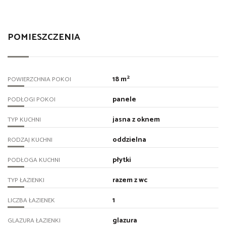
POMIESZCZENIA
2
18 m
POWIERZCHNIA POKOI
panele
PODŁOGI POKOI
jasna z oknem
TYP KUCHNI
oddzielna
RODZAJ KUCHNI
płytki
PODŁOGA KUCHNI
razem z wc
TYP ŁAZIENKI
1
LICZBA ŁAZIENEK
glazura
GLAZURA ŁAZIENKI