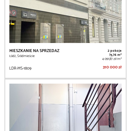
MIESZKANIE NA SPRZEDAŻ
2 pokoje
2
75,76 m
Łódź, Śródmieście
2
4 091,87 zł/m
310 000 zł
LDR-MS-1809