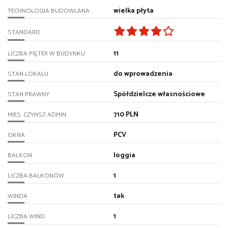
wielka płyta
TECHNOLOGIA BUDOWLANA
STANDARD
11
LICZBA PIĘTER W BUDYNKU
do wprowadzenia
STAN LOKALU
Spółdzielcze własnościowe
STAN PRAWNY
710 PLN
MIES. CZYNSZ ADMIN.
PCV
OKNA
loggia
BALKON
1
LICZBA BALKONÓW
tak
WINDA
1
LICZBA WIND