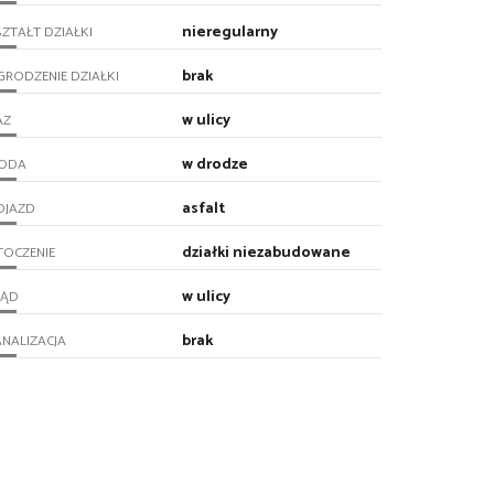
nieregularny
ZTAŁT DZIAŁKI
brak
RODZENIE DZIAŁKI
w ulicy
AZ
w drodze
ODA
asfalt
OJAZD
działki niezabudowane
TOCZENIE
w ulicy
RĄD
brak
NALIZACJA