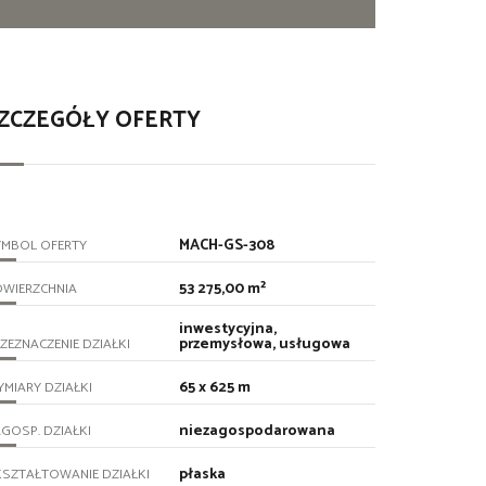
ZCZEGÓŁY OFERTY
MACH-GS-308
YMBOL OFERTY
53 275,00 m²
OWIERZCHNIA
inwestycyjna,
przemysłowa, usługowa
ZEZNACZENIE DZIAŁKI
65 x 625 m
MIARY DZIAŁKI
niezagospodarowana
GOSP. DZIAŁKI
płaska
SZTAŁTOWANIE DZIAŁKI