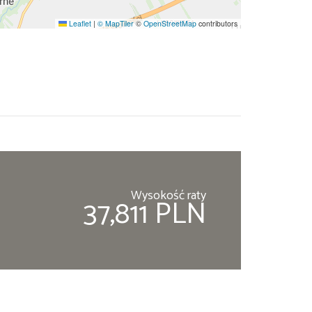
Leaflet
|
© MapTiler
©
OpenStreetMap
contributors
Wysokość raty
37,811 PLN