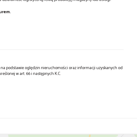
urem.
st na podstawie oględzin nieruchomości oraz informacji uzyskanych od
kreślonej w art. 66 i następnych K.C.