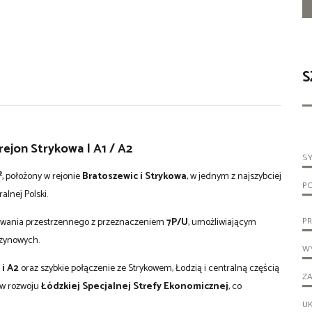
S
 rejon Strykowa | A1 / A2
S
²
, położony w rejonie
Bratoszewic i Strykowa
, w jednym z najszybciej
P
lnej Polski.
PR
owania przestrzennego z przeznaczeniem
7P/U
, umożliwiającym
azynowych.
WY
 i A2
oraz szybkie połączenie ze Strykowem, Łodzią i centralną częścią
ZA
ów rozwoju
Łódzkiej Specjalnej Strefy Ekonomicznej
, co
UK