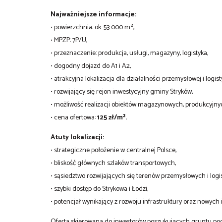
Najważniejsze informacje:
• powierzchnia: ok. 53 000 m²,
• MPZP: 7P/U,
• przeznaczenie: produkcja, usługi, magazyny, logistyka,
• dogodny dojazd do A1 i A2,
• atrakcyjna lokalizacja dla działalności przemysłowej i logist
• rozwijający się rejon inwestycyjny gminy Stryków,
• możliwość realizacji obiektów magazynowych, produkcyjny
• cena ofertowa:
125 zł/m².
Atuty lokalizacji:
• strategiczne położenie w centralnej Polsce,
• bliskość głównych szlaków transportowych,
• sąsiedztwo rozwijających się terenów przemysłowych i logi
• szybki dostęp do Strykowa i Łodzi,
• potencjał wynikający z rozwoju infrastruktury oraz nowych i
Oferta skierowana do inwestorów poszukujących gruntu pod d