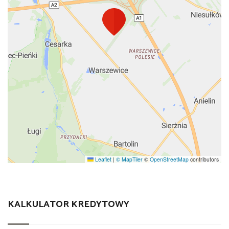
Leaflet
|
© MapTiler
©
OpenStreetMap
contributors
KALKULATOR KREDYTOWY