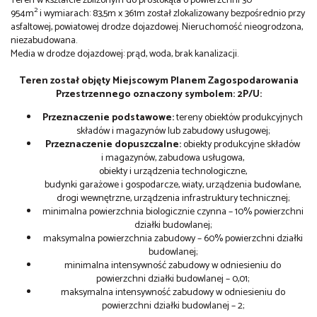
Teren w kształcie zbliżonym do prostokąta o powierzchni 30
2
954m
i wymiarach: 83,5m x 361m został zlokalizowany bezpośrednio przy
asfaltowej, powiatowej drodze dojazdowej. Nieruchomość nieogrodzona,
niezabudowana.
Media w drodze dojazdowej: prąd, woda, brak kanalizacji.
Teren został objęty Miejscowym Planem Zagospodarowania
Przestrzennego oznaczony symbolem: 2P/U:
Przeznaczenie podstawowe:
tereny obiektów produkcyjnych
składów i magazynów lub zabudowy usługowej;
Przeznaczenie dopuszczalne:
obiekty produkcyjne składów
i magazynów, zabudowa usługowa,
obiekty i urządzenia technologiczne,
budynki garażowe i gospodarcze, wiaty, urządzenia budowlane,
drogi wewnętrzne, urządzenia infrastruktury technicznej;
minimalna powierzchnia biologicznie czynna – 10% powierzchni
działki budowlanej;
maksymalna powierzchnia zabudowy – 60% powierzchni działki
budowlanej;
minimalna intensywność zabudowy w odniesieniu do
powierzchni działki budowlanej – 0,01;
maksymalna intensywność zabudowy w odniesieniu do
powierzchni działki budowlanej – 2;