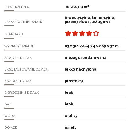
30 954,00 m²
POWIERZCHNIA
inwestycyjna, komercyjna,
przemysłowa, usługowa
PRZEZNACZENIE DZIAŁKI
STANDARD
83 x 361 x 444 x 46 x 69 x 32 m
WYMIARY DZIAŁKI
niezagospodarowana
ZAGOSP. DZIAŁKI
lekko nachylona
UKSZTAŁTOWANIE DZIAŁKI
prostokąt
KSZTAŁT DZIAŁKI
brak
OGRODZENIE DZIAŁKI
brak
GAZ
w ulicy
WODA
asfalt
DOJAZD