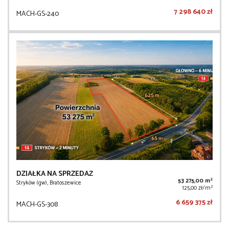
7 298 640 zł
MACH-GS-240
DZIAŁKA NA SPRZEDAŻ
2
53 275,00 m
Stryków (gw), Bratoszewice
2
125,00 zł/m
6 659 375 zł
MACH-GS-308