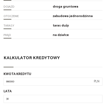
droga gruntowa
DOJAZD
zabudowa jednorodzinna
OTOCZENIE
taras duży
TARASY
na działce
PRĄD
KALKULATOR KREDYTOWY
KWOTA KREDYTU
PLN
LATA