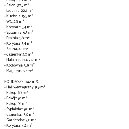
- Salon: 30,5 m²
- Jadalnia: 22,1 m²
- Kuchnia: 15,5 m²
- WC: 2,8 m²
- Korytarz: 3,4 m²
- Spiżarnia: 6,5 m²
- Pralnia: 5,8 m²
- Korytarz: 3,4 m²
- Sauna: 4,1 m²
- Łazienka: 5,0 m²
- Hala basenu: 73,5 m²
- Kotłownia: 8,9 m²
- Magazyn: 5,7 m²
PODDASZE (142 m²):
- Hall wewnętrzny: 9,9 m²
- Pokój: 16,3 m²
- Pokój: 19,1 m²
- Pokój: 19,1 m²
- Sypialnia: 19,8 m²
- Łazienka: 15,0 m²
- Garderoba: 7,0 m²
- Korytarz: 4,2 m²