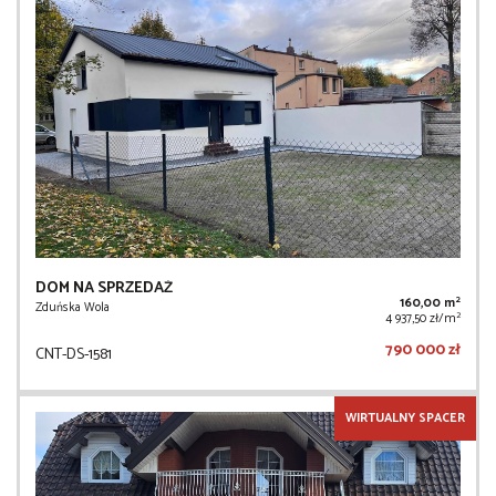
DOM NA SPRZEDAŻ
2
160,00 m
Zduńska Wola
2
4 937,50 zł/m
790 000 zł
CNT-DS-1581
WIRTUALNY SPACER