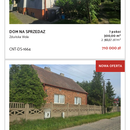
DOM NA SPRZEDAŻ
7 pokoi
2
300,00 m
Zduńska Wola
2
2 366,67 zł/m
710 000 zł
CNT-DS-1664
NOWA OFERTA