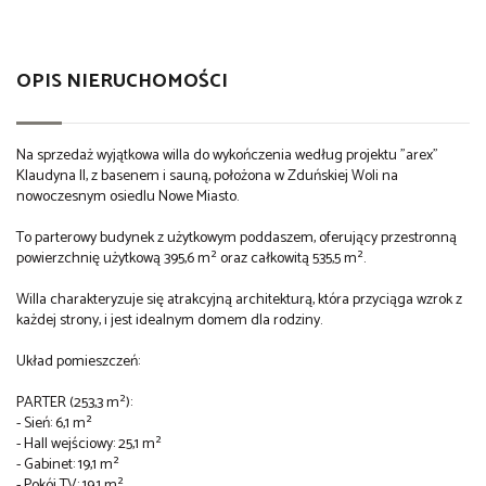
OPIS NIERUCHOMOŚCI
Na sprzedaż wyjątkowa willa do wykończenia według projektu "arex"
Klaudyna II, z basenem i sauną, położona w Zduńskiej Woli na
nowoczesnym osiedlu Nowe Miasto.
To parterowy budynek z użytkowym poddaszem, oferujący przestronną
powierzchnię użytkową 395,6 m² oraz całkowitą 535,5 m².
Willa charakteryzuje się atrakcyjną architekturą, która przyciąga wzrok z
każdej strony, i jest idealnym domem dla rodziny.
Układ pomieszczeń:
PARTER (253,3 m²):
- Sień: 6,1 m²
- Hall wejściowy: 25,1 m²
- Gabinet: 19,1 m²
- Pokój TV: 19,1 m²