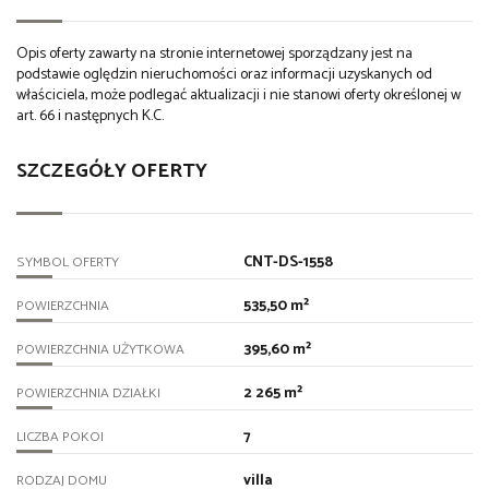
Opis oferty zawarty na stronie internetowej sporządzany jest na
podstawie oględzin nieruchomości oraz informacji uzyskanych od
właściciela, może podlegać aktualizacji i nie stanowi oferty określonej w
art. 66 i następnych K.C.
SZCZEGÓŁY OFERTY
CNT-DS-1558
SYMBOL OFERTY
535,50 m²
POWIERZCHNIA
395,60 m²
POWIERZCHNIA UŻYTKOWA
2 265 m²
POWIERZCHNIA DZIAŁKI
7
LICZBA POKOI
villa
RODZAJ DOMU