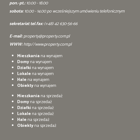
pon.-pt.:
10.00 - 18.00
sobota:
10.00 - 14.00 po wcześniejszym umówieniu telefonicznym
sekretariat tel.fax:
(+48) 42 630-56-66
E-mail:
property@property.com.pl
WWW:
http://www.property.com.pl
Mieszkania
na wynajem
Domy
na wynajem
Działki
na wynajem
Lokale
na wynajem
Hale
na wynajem
Obiekty
na wynajem
Mieszkania
na sprzedaż
Domy
na sprzedaż
Działki
na sprzedaż
Lokale
na sprzedaż
Hale
na sprzedaż
Obiekty
na sprzedaż