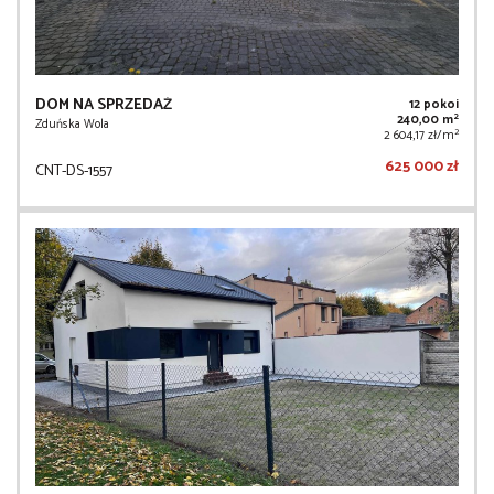
DOM NA SPRZEDAŻ
12 pokoi
2
240,00 m
Zduńska Wola
2
2 604,17 zł/m
625 000 zł
CNT-DS-1557