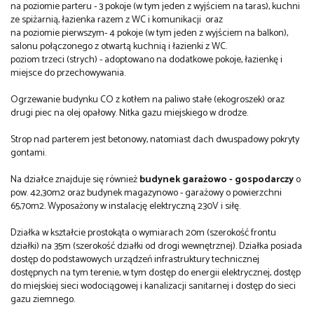
na poziomie parteru - 3 pokoje (w tym jeden z wyjściem na taras), kuchni
ze spiżarnią, łazienka razem z WC i komunikacji oraz
na poziomie pierwszym- 4 pokoje (w tym jeden z wyjściem na balkon),
salonu połączonego z otwartą kuchnią i łazienki z WC.
poziom trzeci (strych) - adoptowano na dodatkowe pokoje, łazienkę i
miejsce do przechowywania.
Ogrzewanie budynku CO z kotłem na paliwo stałe (ekogroszek) oraz
drugi piec na olej opałowy. Nitka gazu miejskiego w drodze.
Strop nad parterem jest betonowy, natomiast dach dwuspadowy pokryty
gontami.
Na działce znajduje się również
budynek garażowo - gospodarczy
o
pow. 42,30m2 oraz budynek magazynowo - garażowy o powierzchni
65,70m2. Wyposażony w instalację elektryczną 230V i siłę.
Działka w kształcie prostokąta o wymiarach 20m (szerokość frontu
działki) na 35m (szerokość działki od drogi wewnętrznej). Działka posiada
dostęp do podstawowych urządzeń infrastruktury technicznej
dostępnych na tym terenie, w tym dostęp do energii elektrycznej, dostęp
do miejskiej sieci wodociągowej i kanalizacji sanitarnej i dostęp do sieci
gazu ziemnego.