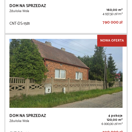
DOM NA SPRZEDAŻ
2
160,00 m
Zduńska Wola
2
4 937,50 zł/m
790 000 zł
CNT-DS-1581
NOWA OFERTA
DOM NA SPRZEDAŻ
4 pokoje
2
120,00 m
Zduńska Wola
2
6 000,00 zł/m