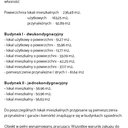
własność.
Powierzchnia lokali mieszkalnych : 236,48 m2,
użytkowych : 163,25 m2,
przynależnych : 92,89 m2.
Budynek I - dwukondygnacyjny
- lokal użytkowy o powierzchni - 51,27 m2 ,
- lokal użytkowy o powierzchni - 55,96 m2,
- lokal użytkowy o powierzchni - 13,77 m2,
- lokal mieszkalny o powierzchni - 33,09 m2,
- lokal mieszkalny o powierzchni - 42,25 m2,
- lokal mieszkalny o powierzchni - 37,17 m2,
- pomieszczenie przynależne ( strych ) - 61,64 m2
Budynek II - jedno
kondygnacyjny
-
lokal mieszkalny - 56,96 m2,
- lokal mieszkalny - 50,96 m2,
- lokal mieszkalny - 56,63 m2
Do poszczególnych lokali mieszkalnych przypisane są pomieszczenia
przynależne ( garaże i komórki) znajdujące się w budynkach sąsiednich.
Obiekt w pełni wynajmowany, pracujący. Wszystkie warunki zakupu do