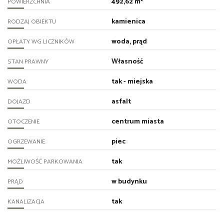
492,62 m²
POWIERZCHNIA
kamienica
RODZAJ OBIEKTU
woda, prąd
OPŁATY WG LICZNIKÓW
Własność
STAN PRAWNY
tak - miejska
WODA
asfalt
DOJAZD
centrum miasta
OTOCZENIE
piec
OGRZEWANIE
tak
MOŻLIWOŚĆ PARKOWANIA
w budynku
PRĄD
tak
KANALIZACJA