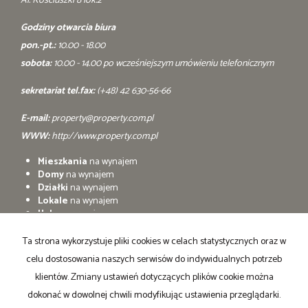
Al. Kościuszki 8 lok.2
Godziny otwarcia biura
pon.-pt.:
10.00 - 18.00
sobota:
10.00 - 14.00 po wcześniejszym umówieniu telefonicznym
sekretariat tel.fax:
(+48) 42 630-56-66
E-mail:
property@property.com.pl
WWW:
http://www.property.com.pl
Mieszkania
na wynajem
Domy
na wynajem
Działki
na wynajem
Lokale
na wynajem
Hale
na wynajem
Obiekty
na wynajem
Ta strona wykorzystuje pliki cookies w celach statystycznych oraz w
Mieszkania
na sprzedaż
celu dostosowania naszych serwisów do indywidualnych potrzeb
Domy
na sprzedaż
Działki
na sprzedaż
klientów. Zmiany ustawień dotyczących plików cookie można
Lokale
na sprzedaż
dokonać w dowolnej chwili modyfikując ustawienia przeglądarki.
Hale
na sprzedaż