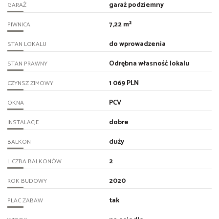
garaż podziemny
GARAŻ
7,22 m²
PIWNICA
do wprowadzenia
STAN LOKALU
Odrębna własność lokalu
STAN PRAWNY
1 069 PLN
CZYNSZ ZIMOWY
PCV
OKNA
dobre
INSTALACJE
duży
BALKON
2
LICZBA BALKONÓW
2020
ROK BUDOWY
tak
PLAC ZABAW