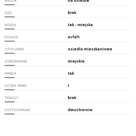
na osiedle
WIDOK
brak
GAZ
tak - miejska
WODA
asfalt
DOJAZD
osiedla mieszkaniowe
OTOCZENIE
miejskie
OGRZEWANIE
tak
WINDA
1
LICZBA WIND
brak
TARASY
dwustronne
USYTUOWANIE