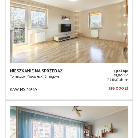
MIESZKANIE NA SPRZEDAŻ
3 pokoje
2
67,00 m
Tomaszów Mazowiecki, Smugowa
2
7 746,27 zł/m
519 000 zł
KAW-MS-36569