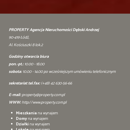
PROPERTY Agencja Nieruchomości Dębski Andrzej
90-419 Łódź,
Al. Kościuszki 8 lok.2
Godziny otwarcia biura
pon.-pt.:
10.00 - 18.00
sobota:
10.00 - 14.00 po wcześniejszym umówieniu telefonicznym
sekretariat tel.fax:
(+48) 42 630-56-66
E-mail:
property@property.com.pl
WWW:
http://www.property.com.pl
Mieszkania
na wynajem
Domy
na wynajem
Działki
na wynajem
Lokale
na wynajem