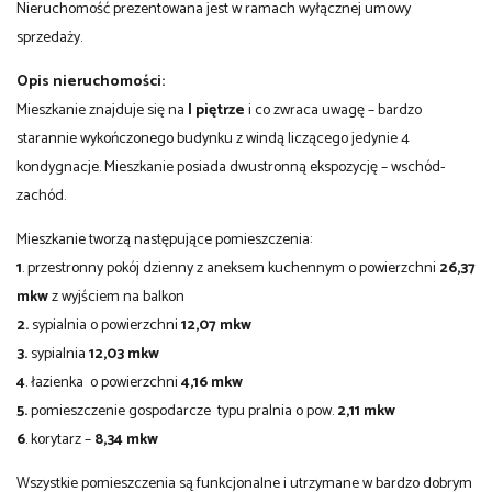
Nieruchomość prezentowana jest w ramach wyłącznej umowy
sprzedaży.
Opis nieruchomości:
Mieszkanie znajduje się na
I piętrze
i co zwraca uwagę – bardzo
starannie wykończonego budynku z windą liczącego jedynie 4
kondygnacje. Mieszkanie posiada dwustronną ekspozycję – wschód-
zachód.
Mieszkanie tworzą następujące pomieszczenia:
1
. przestronny pokój dzienny z aneksem kuchennym o powierzchni
26,37
mkw
z wyjściem na balkon
2.
sypialnia o powierzchni
12,07 mkw
3.
sypialnia
12,03 mkw
4
. łazienka o powierzchni
4,16 mkw
5.
pomieszczenie gospodarcze typu pralnia o pow.
2,11 mkw
6
. korytarz –
8,34 mkw
Wszystkie pomieszczenia są funkcjonalne i utrzymane w bardzo dobrym