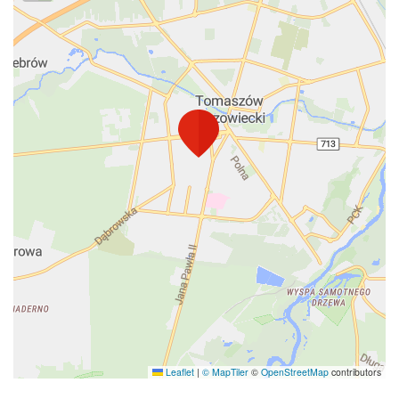
Leaflet
|
© MapTiler
©
OpenStreetMap
contributors