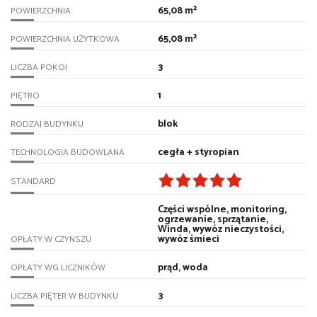
65,08 m²
POWIERZCHNIA
65,08 m²
POWIERZCHNIA UŻYTKOWA
3
LICZBA POKOI
1
PIĘTRO
blok
RODZAJ BUDYNKU
cegła + styropian
TECHNOLOGIA BUDOWLANA
STANDARD
Części wspólne, monitoring,
ogrzewanie, sprzątanie,
Winda, wywóz nieczystości,
wywóz śmieci
OPŁATY W CZYNSZU
prąd, woda
OPŁATY WG LICZNIKÓW
3
LICZBA PIĘTER W BUDYNKU