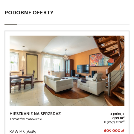
PODOBNE OFERTY
MIESZKANIE NA SPRZEDAŻ
3 pokoje
2
71,59 m
Tomaszów Mazowiecki
2
8 506,77 zł/m
609 000 zł
KAW-MS-36489