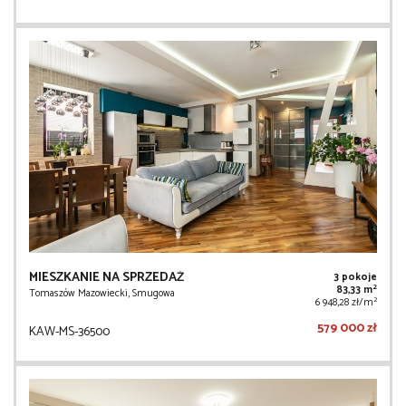
MIESZKANIE NA SPRZEDAŻ
3 pokoje
2
83,33 m
Tomaszów Mazowiecki, Smugowa
2
6 948,28 zł/m
579 000 zł
KAW-MS-36500