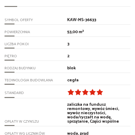
KAW-MS-36633
SYMBOL OFERTY
53,00 m²
POWIERZCHNIA
3
LICZBA POKOI
2
PIĘTRO
blok
RODZAJ BUDYNKU
cegła
TECHNOLOGIA BUDOWLANA
STANDARD
zaliczka na fundusz
remontowy, wywóz śmieci,
wywóz nieczystości,
woda/ryczałt na wodę,
sprzątanie, Części wspólne
OPŁATY W CZYNSZU
woda, prąd
OPŁATY WG LICZNIKÓW