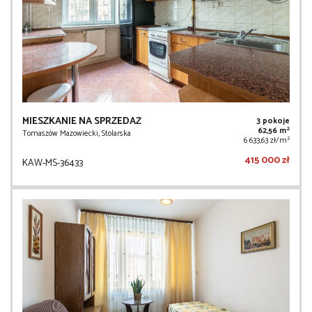
MIESZKANIE NA SPRZEDAŻ
3 pokoje
2
62,56 m
Tomaszów Mazowiecki, Stolarska
2
6 633,63 zł/m
415 000 zł
KAW-MS-36433