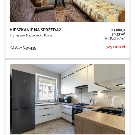
MIESZKANIE NA SPRZEDAŻ
3 pokoje
2
50,53 m
Tomaszów Mazowiecki, Polna
2
6 431,82 zł/m
325 000 zł
KAW-MS-36435