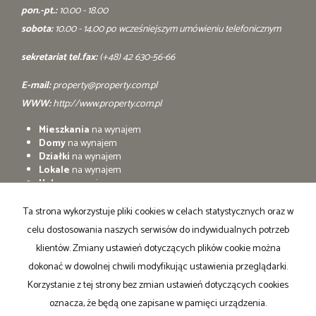
pon.-pt.:
10.00 - 18.00
sobota:
10.00 - 14.00 po wcześniejszym umówieniu telefonicznym
sekretariat tel.fax:
(+48) 42 630-56-66
E-mail:
property@property.com.pl
WWW:
http://www.property.com.pl
Mieszkania
na wynajem
Domy
na wynajem
Działki
na wynajem
Lokale
na wynajem
Hale
na wynajem
Obiekty
na wynajem
Ta strona wykorzystuje pliki cookies w celach statystycznych oraz w
Mieszkania
na sprzedaż
celu dostosowania naszych serwisów do indywidualnych potrzeb
Domy
na sprzedaż
Działki
na sprzedaż
klientów. Zmiany ustawień dotyczących plików cookie można
Lokale
na sprzedaż
dokonać w dowolnej chwili modyfikując ustawienia przeglądarki.
Hale
na sprzedaż
Korzystanie z tej strony bez zmian ustawień dotyczących cookies
Obiekty
na sprzedaż
oznacza, że będą one zapisane w pamięci urządzenia.