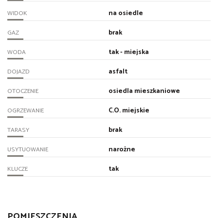
na osiedle
WIDOK
brak
GAZ
tak - miejska
WODA
asfalt
DOJAZD
osiedla mieszkaniowe
OTOCZENIE
C.O. miejskie
OGRZEWANIE
brak
TARASY
narożne
USYTUOWANIE
tak
KLUCZE
POMIESZCZENIA