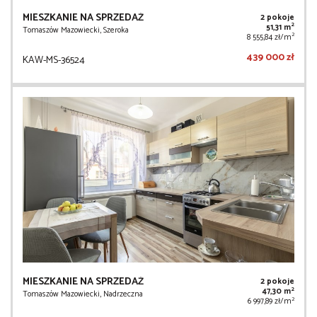
MIESZKANIE NA SPRZEDAŻ
2 pokoje
2
51,31 m
Tomaszów Mazowiecki, Szeroka
2
8 555,84 zł/m
439 000 zł
KAW-MS-36524
MIESZKANIE NA SPRZEDAŻ
2 pokoje
2
47,30 m
Tomaszów Mazowiecki, Nadrzeczna
2
6 997,89 zł/m