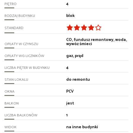
4
PIĘTRO
blok
RODZAJ BUDYNKU
STANDARD
CO, fundusz remontowy, woda,
wywóz śmieci
OPŁATY W CZYNSZU
gaz, prąd
OPŁATY WG LICZNIKÓW
4
LICZBA PIĘTER W BUDYNKU
do remontu
STAN LOKALU
PCV
OKNA
jest
BALKON
1
LICZBA BALKONÓW
na inne budynki
WIDOK