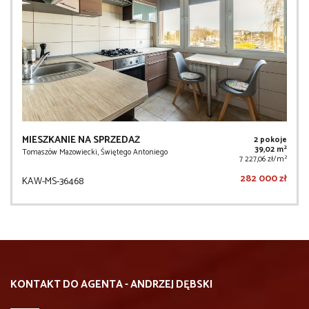
MIESZKANIE NA SPRZEDAŻ
2 pokoje
2
39,02 m
Tomaszów Mazowiecki, Świętego Antoniego
2
7 227,06 zł/m
282 000 zł
KAW-MS-36468
KONTAKT DO AGENTA - ANDRZEJ DĘBSKI