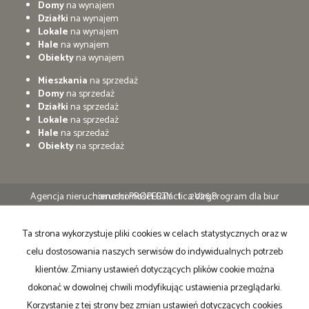
Domy
na wynajem
Działki
na wynajem
Lokale
na wynajem
Hale
na wynajem
Obiekty
na wynajem
Mieszkania
na sprzedaż
Domy
na sprzedaż
Działki
na sprzedaż
Lokale
na sprzedaż
Hale
na sprzedaż
Obiekty
na sprzedaż
Agencja nieruchomosci PROPERTY
Program dla biur nieruchomości
Galactica Virgo
2026
Ta strona wykorzystuje pliki cookies w celach statystycznych oraz w
celu dostosowania naszych serwisów do indywidualnych potrzeb
klientów. Zmiany ustawień dotyczących plików cookie można
dokonać w dowolnej chwili modyfikując ustawienia przeglądarki.
Korzystanie z tej strony bez zmian ustawień dotyczących cookies