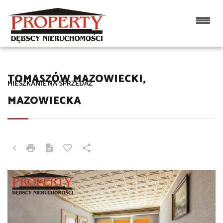
TOMASZÓW MAZOWIECKI,
MIESZKANIE NA SPRZEDAŻ
MAZOWIECKA