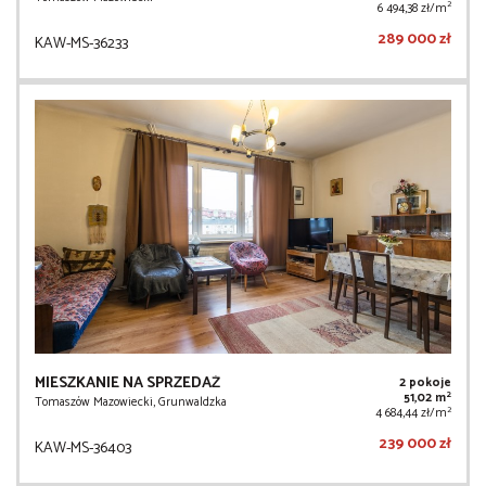
2
6 494,38 zł/m
289 000 zł
KAW-MS-36233
MIESZKANIE NA SPRZEDAŻ
2 pokoje
2
51,02 m
Tomaszów Mazowiecki, Grunwaldzka
2
4 684,44 zł/m
239 000 zł
KAW-MS-36403