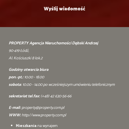
PROPERTY Agencja Nieruchomości Dębski Andrzej
90-419 Łódź,
Al. Kościuszki 8 lok.2
Godziny otwarcia biura
pon.-pt.:
10.00 - 18.00
sobota:
10.00 - 14.00 po wcześniejszym umówieniu telefonicznym
sekretariat tel.fax:
(+48) 42 630-56-66
E-mail:
property@property.com.pl
WWW:
http://www.property.com.pl
Mieszkania
na wynajem