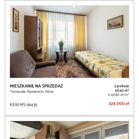
MIESZKANIE NA SPRZEDAŻ
3 pokoje
2
50,53 m
Tomaszów Mazowiecki, Polna
2
6 431,82 zł/m
325 000 zł
KAW-MS-36435