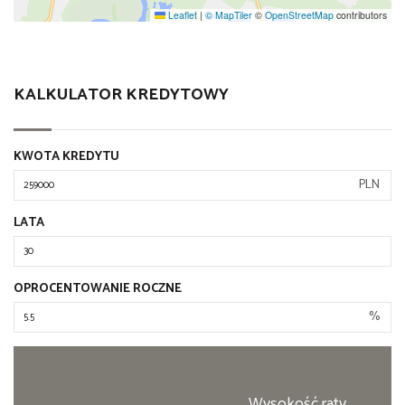
Leaflet
|
© MapTiler
©
OpenStreetMap
contributors
KALKULATOR KREDYTOWY
KWOTA KREDYTU
PLN
LATA
OPROCENTOWANIE ROCZNE
%
Wysokość raty