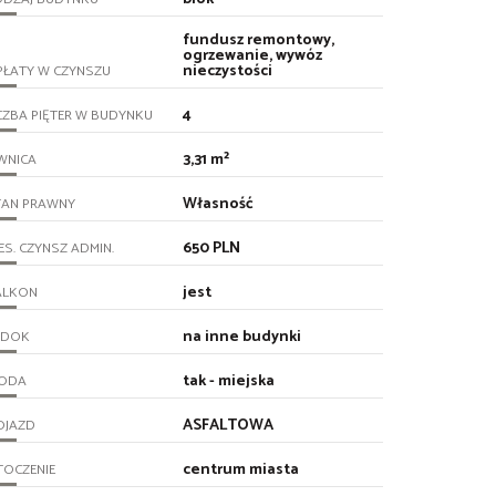
fundusz remontowy,
ogrzewanie, wywóz
nieczystości
PŁATY W CZYNSZU
4
CZBA PIĘTER W BUDYNKU
3,31 m²
WNICA
Własność
TAN PRAWNY
650 PLN
ES. CZYNSZ ADMIN.
jest
ALKON
na inne budynki
IDOK
tak - miejska
ODA
ASFALTOWA
OJAZD
centrum miasta
TOCZENIE