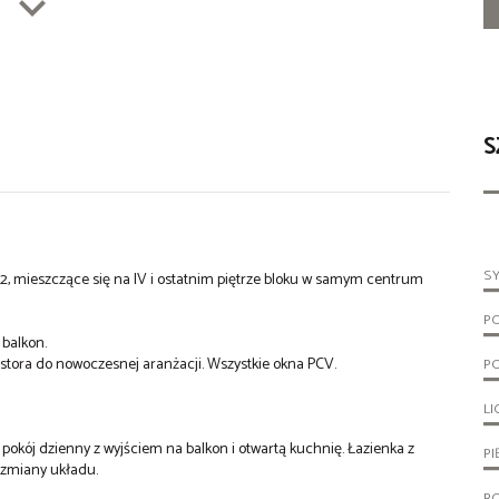
S
S
2, mieszczące się na IV i ostatnim piętrze bloku w samym centrum
P
 balkon.
tora do nowoczesnej aranżacji. Wszystkie okna PCV.
P
LI
 pokój dzienny z wyjściem na balkon i otwartą kuchnię. Łazienka z
PI
 zmiany układu.
R