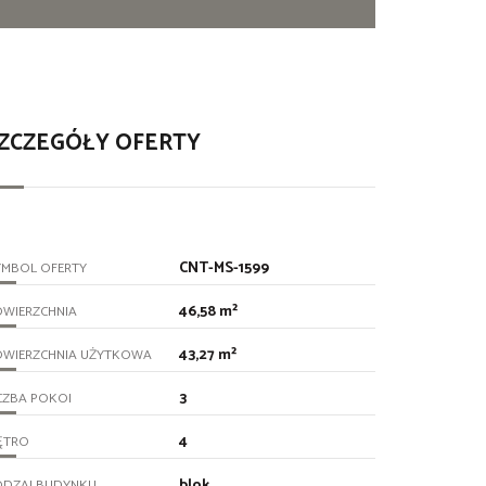
ZCZEGÓŁY OFERTY
CNT-MS-1599
YMBOL OFERTY
46,58 m²
OWIERZCHNIA
43,27 m²
OWIERZCHNIA UŻYTKOWA
3
CZBA POKOI
4
ĘTRO
blok
ODZAJ BUDYNKU