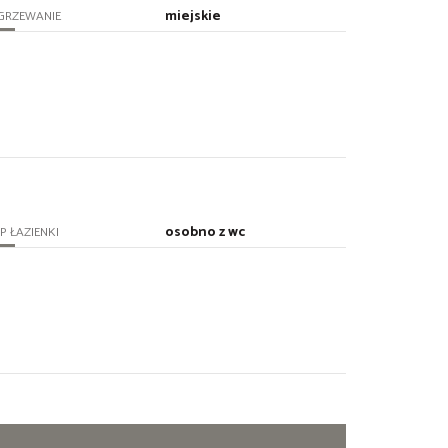
miejskie
GRZEWANIE
osobno z wc
P ŁAZIENKI