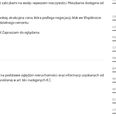
 z zaliczkami na wodę i wywozem nieczystości. Mieszkanie dostępne od
O
skiej, atrakcyjna cena, która podlega negocjacji, blok we Wspólnocie
odzielnego remontu.
LI
! Zapraszam do oglądania.
PI
S
MI
B
st na podstawie oględzin nieruchomości oraz informacji uzyskanych od
W
kreślonej w art. 66 i następnych K.C.
W
D
O