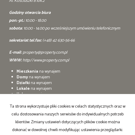
Al. Kościuszki 8 lok.2
Godziny otwarcia biura
pon.-pt.:
10.00 - 18.00
sobota:
10.00 - 14.00 po wcześniejszym umówieniu telefonicznym
sekretariat tel.fax:
(+48) 42 630-56-66
E-mail:
property@property.com.pl
WWW:
http://www.property.com.pl
Mieszkania
na wynajem
Domy
na wynajem
Działki
na wynajem
Lokale
na wynajem
Hale
na wynajem
Obiekty
na wynajem
Ta strona wykorzystuje pliki cookies w celach statystycznych oraz w
Mieszkania
na sprzedaż
celu dostosowania naszych serwisów do indywidualnych potrzeb
Domy
na sprzedaż
Działki
na sprzedaż
klientów. Zmiany ustawień dotyczących plików cookie można
Lokale
na sprzedaż
dokonać w dowolnej chwili modyfikując ustawienia przeglądarki.
Hale
na sprzedaż