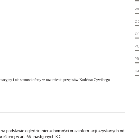
W
D
O
PO
P
KA
cyjny i nie stanowi oferty w rozumieniu przepisów Kodeksu Cywilnego.
st na podstawie oględzin nieruchomości oraz informacji uzyskanych od
kreślonej w art. 66 i następnych K.C.