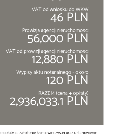
VAT od wniosku do WKW
46 PLN
Prowizja agencji nieruchomości
56,000 PLN
VAT od prowizji agencji nieruchomości
12,880 PLN
Wypisy aktu notarialnego - około
120 PLN
RAZEM (cena + opłaty)
2,936,033.1 PLN
opłaty za założenie księgi wieczystej oraz ustanowienie