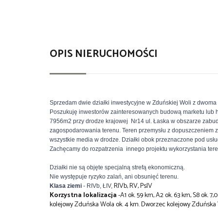
OPIS NIERUCHOMOŚCI
Sprzedam dwie działki inwestycyjne w Zduńskiej Woli z dwoma
Poszukuję inwestorów zainteresowanych budową marketu lub hal
7956m2 przy drodze krajowej Nr14 ul. Łaska w obszarze zabu
zagospodarowania terenu. Teren przemysłu z dopuszczeniem z
wszystkie media w drodze. Działki obok przeznaczone pod usłu
Zachęcamy do rozpatrzenia innego projektu wykorzystania tere
Działki nie są objęte specjalną strefą ekonomiczną.
Nie występuje ryzyko zalań, ani obsunięć terenu.
RIVb, RV, PsIV
Klasa ziemi
- RIVb, ŁIV,
Korzystna lokalizacja
-A1 ok. 59 km, A2 ok. 63 km, S8 ok.
kolejowy Zduńska Wola ok. 4 km. Dworzec kolejowy Zduńska 