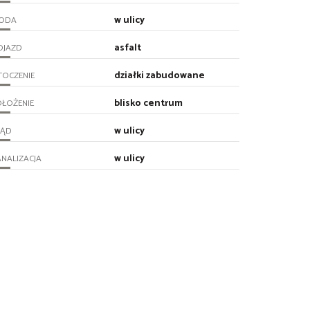
w ulicy
ODA
asfalt
OJAZD
działki zabudowane
TOCZENIE
blisko centrum
ŁOŻENIE
w ulicy
RĄD
w ulicy
NALIZACJA