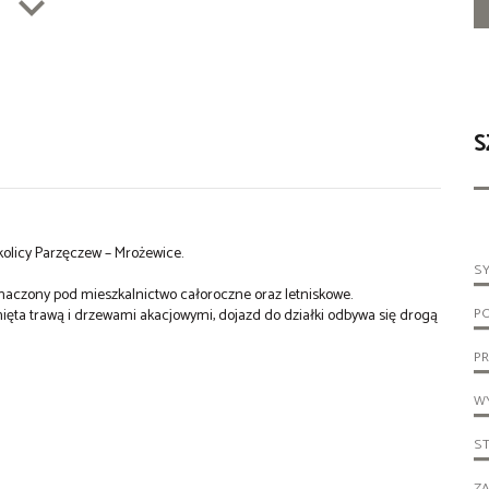
S
olicy Parzęczew – Mrożewice.
S
naczony pod mieszkalnictwo całoroczne oraz letniskowe.
P
nięta trawą i drzewami akacjowymi, dojazd do działki odbywa się drogą 
PR
WY
S
ZA