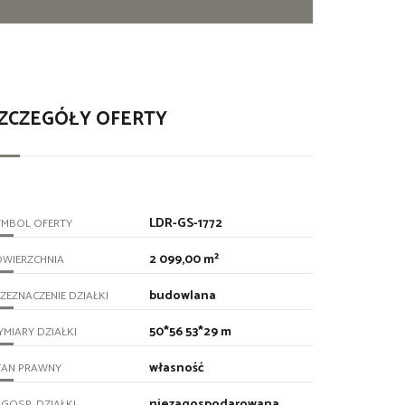
ZCZEGÓŁY OFERTY
LDR-GS-1772
YMBOL OFERTY
2 099,00 m²
OWIERZCHNIA
budowlana
ZEZNACZENIE DZIAŁKI
50*56 53*29 m
MIARY DZIAŁKI
własność
TAN PRAWNY
niezagospodarowana
GOSP. DZIAŁKI