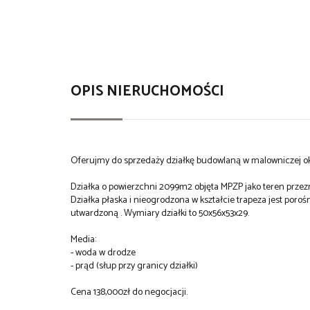
OPIS NIERUCHOMOŚCI
Oferujmy do sprzedaży działkę budowlaną w malowniczej ok
Działka o powierzchni 2099m2 objęta MPZP jako teren przez
Działka płaska i nieogrodzona w kształcie trapeza jest poroś
utwardzoną . Wymiary działki to 50x56x53x29.
Media:
- woda w drodze
- prąd (słup przy granicy działki)
Cena 138,000zł do negocjacji.