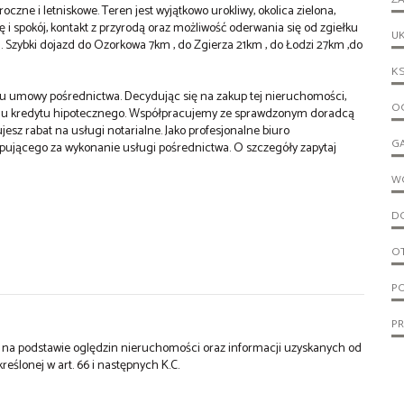
zne i letniskowe. Teren jest wyjątkowo urokliwy, okolica zielona, 
ę i spokój, kontakt z przyrodą oraz możliwość oderwania się od zgiełku 
UK
Szybki dojazd do Ozorkowa 7km , do Zgierza 21km , do Łodzi 27km ,do 
KS
u umowy pośrednictwa. Decydując się na zakup tej nieruchomości,
OG
niu kredytu hipotecznego. Współpracujemy ze sprawdzonym doradcą
sz rabat na usługi notarialne. Jako profesjonalne biuro
G
ującego za wykonanie usługi pośrednictwa. O szczegóły zapytaj
W
D
O
PO
P
st na podstawie oględzin nieruchomości oraz informacji uzyskanych od
kreślonej w art. 66 i następnych K.C.