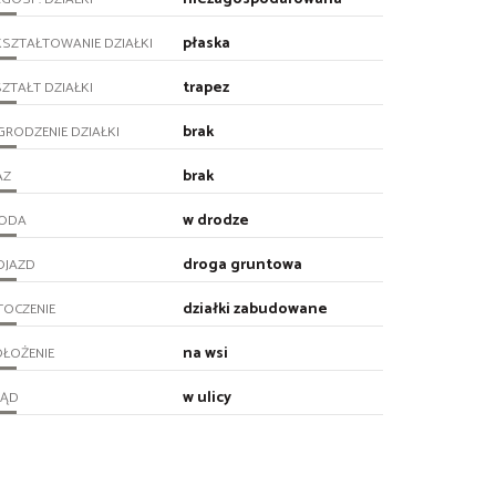
płaska
SZTAŁTOWANIE DZIAŁKI
trapez
ZTAŁT DZIAŁKI
brak
RODZENIE DZIAŁKI
brak
AZ
w drodze
ODA
droga gruntowa
OJAZD
działki zabudowane
TOCZENIE
na wsi
ŁOŻENIE
w ulicy
RĄD