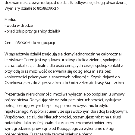
drzewami akacjowymi, dojazd do działki odbywa się drogą utwardzoną . 
Wymiary działki to 50x56x53x29.
Media:
- woda w drodze
- prąd (słup przy granicy działki)
Cena 138,000zł do negocjacji.
W sąsiedztwie działki znajdują się domy jednorodzinne całoroczne i 
letniskowe. Teren jest wyjątkowo urokliwy, okolica zielona, spokojna i 
cicha. Lokalizacja idealna dla osób ceniących ciszę i spokój, kontakt z 
przyrodą oraz możliwość oderwania się od zgiełku miasta bez 
konieczności pokonywania znacznych odległości. Szybki dojazd do 
Ozorkowa 7km , do Zgierza 21km , do Łodzi 27km ,do trasy S14 – 20km .
Prezentacja nieruchomości możliwa wyłącznie po podpisaniu umowy
pośrednictwa. Decydując się na zakup tej nieruchomości, zyskujesz
pełną obsługę, w tym bezpłatną pomoc w uzyskaniu kredytu
hipotecznego. Współpracujemy ze sprawdzonym doradcą kredytowym.
Współpracując z Lider Nieruchomości, otrzymujesz rabat na usługi
notarialne. Jako profesjonalne biuro nieruchomości pobieramy
wynagrodzenie prowizyjne od Kupującego za wykonanie usługi
pośrednictwa. O szczegóły zapytaj opiekuna oferty.