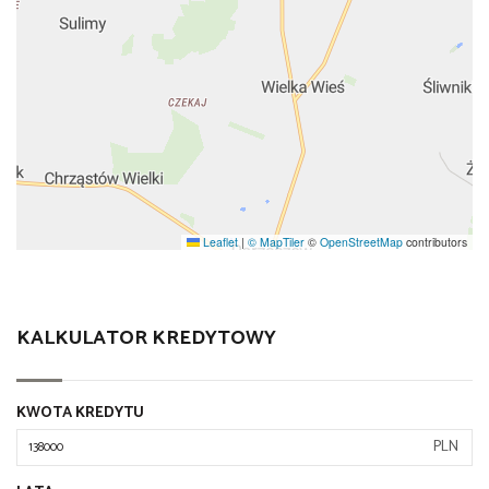
Leaflet
|
© MapTiler
©
OpenStreetMap
contributors
KALKULATOR KREDYTOWY
KWOTA KREDYTU
PLN