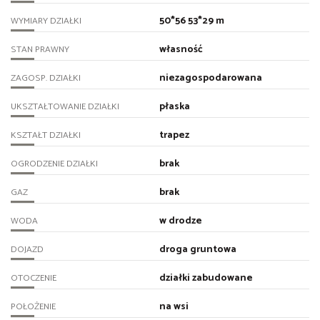
50*56 53*29 m
WYMIARY DZIAŁKI
własność
STAN PRAWNY
niezagospodarowana
ZAGOSP. DZIAŁKI
płaska
UKSZTAŁTOWANIE DZIAŁKI
trapez
KSZTAŁT DZIAŁKI
brak
OGRODZENIE DZIAŁKI
brak
GAZ
w drodze
WODA
droga gruntowa
DOJAZD
działki zabudowane
OTOCZENIE
na wsi
POŁOŻENIE