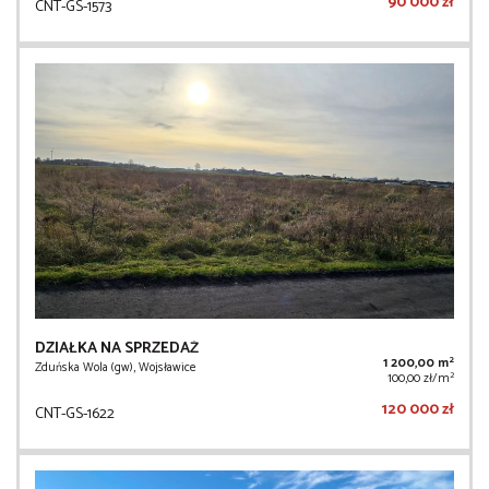
90 000 zł
CNT-GS-1573
DZIAŁKA NA SPRZEDAŻ
2
1 200,00 m
Zduńska Wola (gw), Wojsławice
2
100,00 zł/m
120 000 zł
CNT-GS-1622