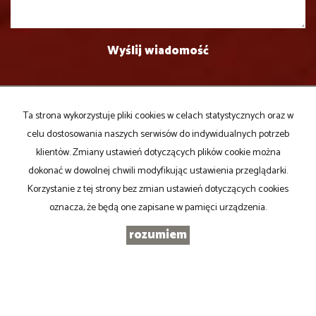
Ta strona wykorzystuje pliki cookies w celach statystycznych oraz w
celu dostosowania naszych serwisów do indywidualnych potrzeb
PROPERTY Agencja Nieruchomości Dębski Andrzej
klientów. Zmiany ustawień dotyczących plików cookie można
90-419 Łódź,
dokonać w dowolnej chwili modyfikując ustawienia przeglądarki.
Al. Kościuszki 8 lok.2
Korzystanie z tej strony bez zmian ustawień dotyczących cookies
Godziny otwarcia biura
oznacza, że będą one zapisane w pamięci urządzenia.
pon.-pt.:
10.00 - 18.00
rozumiem
sobota:
10.00 - 14.00 po wcześniejszym umówieniu telefonicznym
sekretariat tel.fax:
(+48) 42 630-56-66
E-mail:
property@property.com.pl
WWW:
http://www.property.com.pl