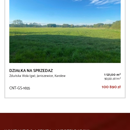
DZIAŁKA NA SPRZEDAŻ
2
1 121,00 m
Zduńska Wola (gw), Janiszewice, Karolew
2
90,00 zł/m
100 890 zł
CNT-GS-1655