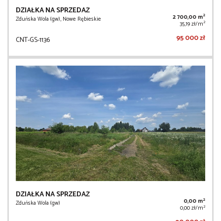
DZIAŁKA NA SPRZEDAŻ
2
2 700,00 m
Zduńska Wola (gw), Nowe Rębieskie
2
35,19 zł/m
95 000 zł
CNT-GS-1136
DZIAŁKA NA SPRZEDAŻ
2
0,00 m
Zduńska Wola (gw)
2
0,00 zł/m