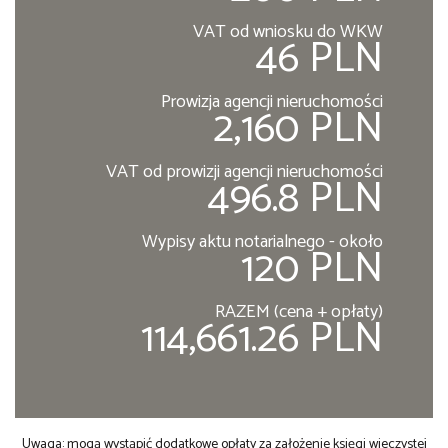
VAT od wniosku do WKW
46 PLN
Prowizja agencji nieruchomości
2,160 PLN
VAT od prowizji agencji nieruchomości
496.8 PLN
Wypisy aktu notarialnego - około
120 PLN
RAZEM (cena + opłaty)
114,661.26 PLN
Uwaga: mogą wystąpić dodatkowe opłaty za założenie księgi wieczystej