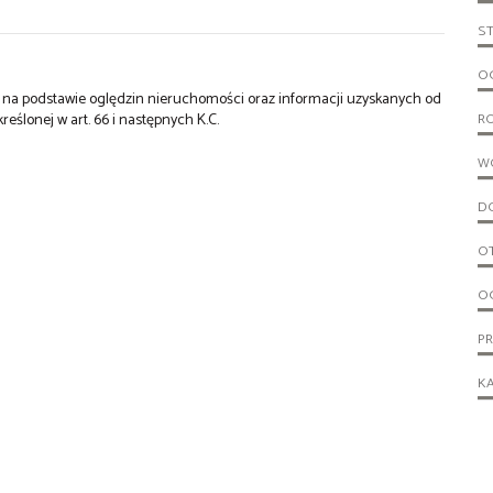
S
OG
st na podstawie oględzin nieruchomości oraz informacji uzyskanych od
kreślonej w art. 66 i następnych K.C.
R
W
D
O
O
P
KA