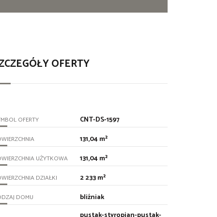
ZCZEGÓŁY OFERTY
CNT-DS-1597
YMBOL OFERTY
131,04 m²
OWIERZCHNIA
131,04 m²
OWIERZCHNIA UŻYTKOWA
2 233 m²
WIERZCHNIA DZIAŁKI
bliźniak
ODZAJ DOMU
pustak-styropian-pustak-