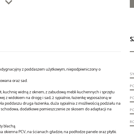
S
dygnacyjny z poddaszem użytkowym, niepodpiwniczony o
S
owana oraz sad.
P
net, kuchnię widną z oknem, z zabudową mebli kuchennych i sprzętu
wej z widokiem na drogę i sad, 2 sypialnie, łazienkę wyposażoną w
P
Na poddaszu druga łazienka, duża sypialnia z możliwością podziału na
ka schodowa, dodatkowe pomieszczenie ze skosem do adaptacji na
PO
R
ty blachą.
rka okienna PCV, na ścianach gładzie, na podłodze panele oraz płytki.