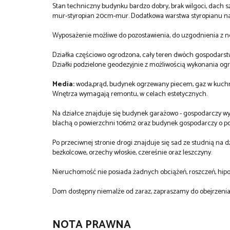
Stan techniczny budynku bardzo dobry, brak wilgoci, dach 
mur-styropian 20cm-mur. Dodatkowa warstwa styropianu na 
Wyposażenie możliwe do pozostawienia, do uzgodnienia z
Działka częściowo ogrodzona, cały teren dwóch gospodars
Działki podzielone geodezyjnie z możliwością wykonania ogr
Media:
woda,prąd, budynek ogrzewany piecem, gaz w kuchni
Wnętrza wymagają remontu, w celach estetycznych.
Na działce znajduje się budynek garażowo - gospodarczy w
blachą o powierzchni 106m2 oraz budynek gospodarczy o po
Po przeciwnej stronie drogi znajduje się sad ze studnią na dzi
bezkolcowe, orzechy włoskie, czereśnie oraz leszczyny.
Nieruchomość nie posiada żadnych obciążeń, roszczeń, hipo
Dom dostępny niemalże od zaraz, zapraszamy do obejrzenia
NOTA PRAWNA