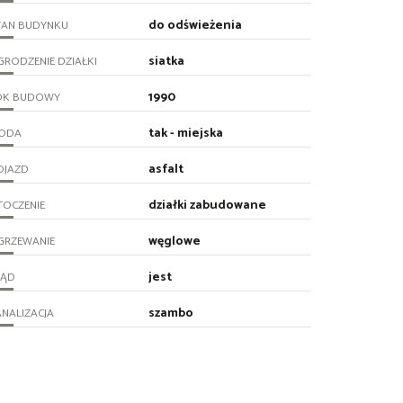
do odświeżenia
TAN BUDYNKU
siatka
RODZENIE DZIAŁKI
1990
OK BUDOWY
tak - miejska
ODA
asfalt
OJAZD
działki zabudowane
TOCZENIE
węglowe
GRZEWANIE
jest
RĄD
szambo
NALIZACJA