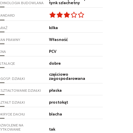
tynk szlachetny
ECHNOLOGIA BUDOWLANA
TANDARD
kilka
ARAŻ
Własność
TAN PRAWNY
PCV
KNA
dobre
STALACJE
częściowo
zagospodarowana
GOSP. DZIAŁKI
płaska
SZTAŁTOWANIE DZIAŁKI
prostokąt
ZTAŁT DZIAŁKI
blacha
KRYCIE DACHU
OZWOLENIE NA
tak
ŻYTKOWANIE