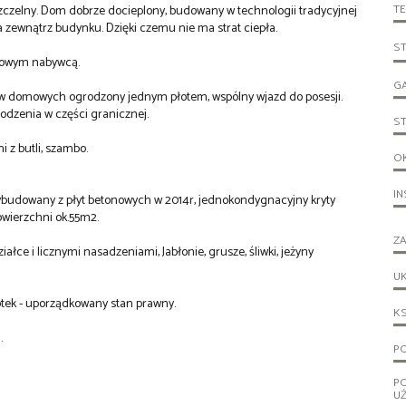
T
szczelny. Dom dobrze docieplony, budowany w technologii tradycyjnej
zewnątrz budynku. Dzięki czemu nie ma strat ciepła.
S
 nowym nabywcą.
G
tw domowych ogrodzony jednym płotem, wspólny wjazd do posesji.
odzenia w części granicznej.
S
 z butli, szambo.
O
IN
ybudowany z płyt betonowych w 2014r, jednokondygnacyjny kryty
wierzchni ok.55m2.
ZA
ałce i licznymi nasadzeniami, Jabłonie, grusze, śliwki, jeżyny
UK
tek - uporządkowany stan prawny.
KS
.
PO
P
U