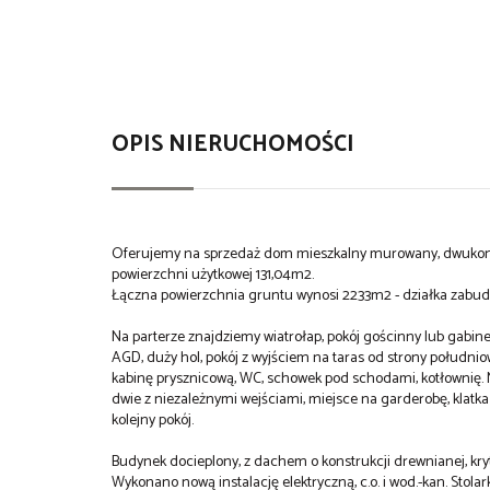
OPIS NIERUCHOMOŚCI
Oferujemy na sprzedaż dom mieszkalny murowany, dwukon
powierzchni użytkowej 131,04m2.
Łączna powierzchnia gruntu wynosi 2233m2 - działka zabud
Na parterze znajdziemy wiatrołap, pokój gościnny lub gabi
AGD, duży hol, pokój z wyjściem na taras od strony południo
kabinę prysznicową, WC, schowek pod schodami, kotłownię. 
dwie z niezależnymi wejściami, miejsce na garderobę, klat
kolejny pokój.
Budynek docieplony, z dachem o konstrukcji drewnianej, kry
Wykonano nową instalację elektryczną, c.o. i wod.-kan. Stola