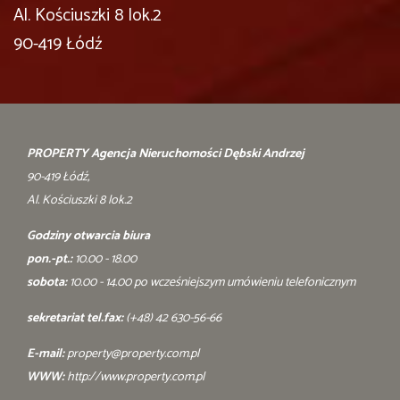
Al. Kościuszki 8 lok.2
90-419 Łódź
PROPERTY Agencja Nieruchomości Dębski Andrzej
90-419 Łódź,
Al. Kościuszki 8 lok.2
Godziny otwarcia biura
pon.-pt.:
10.00 - 18.00
sobota:
10.00 - 14.00 po wcześniejszym umówieniu telefonicznym
sekretariat tel.fax:
(+48) 42 630-56-66
E-mail:
property@property.com.pl
WWW:
http://www.property.com.pl