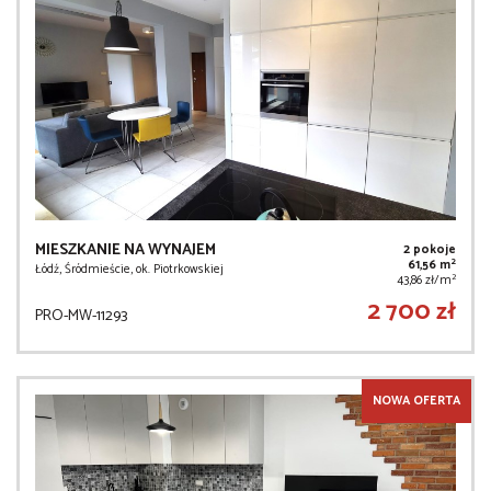
MIESZKANIE NA WYNAJEM
2 pokoje
2
61,56 m
Łódź, Śródmieście, ok. Piotrkowskiej
2
43,86 zł/m
2 700 zł
PRO-MW-11293
NOWA OFERTA