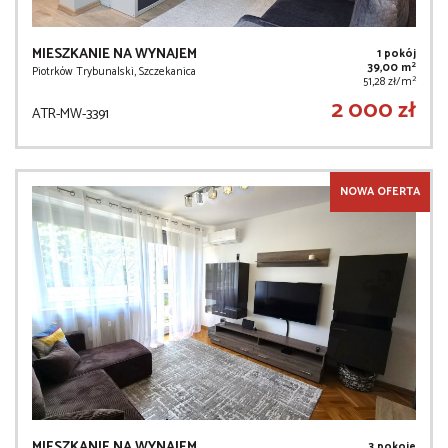
MIESZKANIE NA WYNAJEM
1 pokój
2
39,00 m
Piotrków Trybunalski, Szczekanica
2
51,28 zł/m
2 000 zł
ATR-MW-3391
NOWA OFERTA
MIESZKANIE NA WYNAJEM
3 pokoje