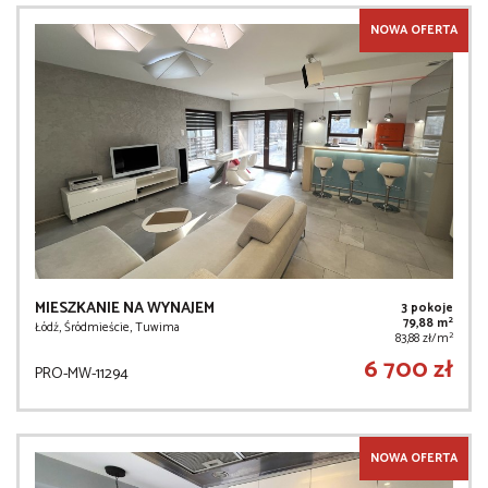
NOWA OFERTA
MIESZKANIE NA WYNAJEM
3 pokoje
2
79,88 m
Łódź, Śródmieście, Tuwima
2
83,88 zł/m
6 700 zł
PRO-MW-11294
NOWA OFERTA