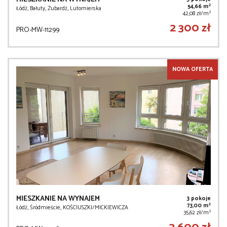
2
54,66 m
Łódź, Bałuty, Żubardź, Lutomierska
2
42,08 zł/m
2 300 zł
PRO-MW-11299
NOWA OFERTA
MIESZKANIE NA WYNAJEM
3 pokoje
2
73,00 m
Łódź, Śródmieście, KOŚCIUSZKI/MICKIEWICZA
2
35,62 zł/m