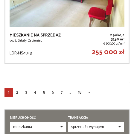
MIESZKANIE NA SPRZEDAŻ
2 pokoje
2
37,50 m
Łódź, Bałuty, Żabieniec
2
6 800,00 zł/m
255 000 zł
LDR-MS-1843
1
2
3
4
5
6
7
...
18
»
NIERUCHOMOŚĆ
TRANSAKCJA