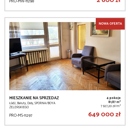
2 600 zł
PRO-MW-11298
NOWA OFERTA
MIESZKANIE NA SPRZEDAŻ
4 pokoje
2
81,87 m
Łódź, Bałuty, Doły, SPORNA/BOYA
2
7 927,20 zł/m
ŻELEŃSKIEGO
649 000 zł
PRO-MS-11297