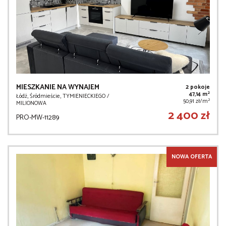
MIESZKANIE NA WYNAJEM
2 pokoje
2
47,14 m
Łódź, Śródmieście, TYMIENIECKIEGO /
2
50,91 zł/m
MILIONOWA
2 400 zł
PRO-MW-11289
NOWA OFERTA