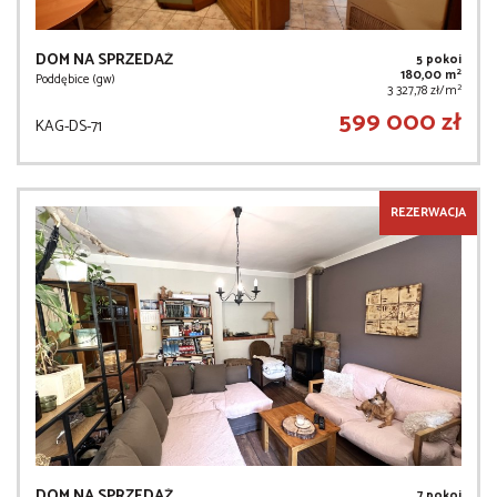
DOM NA SPRZEDAŻ
5 pokoi
2
180,00 m
Poddębice (gw)
2
3 327,78 zł/m
599 000 zł
KAG-DS-71
REZERWACJA
DOM NA SPRZEDAŻ
7 pokoi