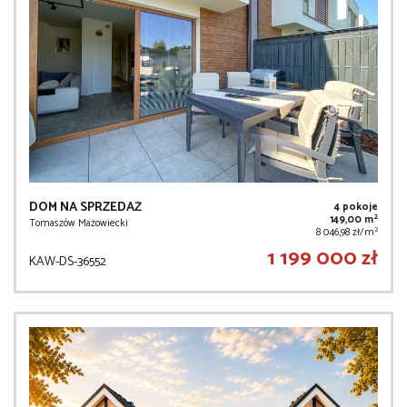
DOM NA SPRZEDAŻ
4 pokoje
2
149,00 m
Tomaszów Mazowiecki
2
8 046,98 zł/m
1 199 000 zł
KAW-DS-36552