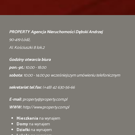
PROPERTY Agencja Nieruchomości Dębski Andrzej
90-419 Łódź,
Al. Kościuszki 8 lok.2
Godziny otwarcia biura
pon.-pt.:
10.00 - 18.00
sobota:
10.00 - 14.00 po wcześniejszym umówieniu telefonicznym
sekretariat tel.fax:
(+48) 42 630-56-66
E-mail:
property@property.com.pl
WWW:
http://www.property.com.pl
Mieszkania
na wynajem
Domy
na wynajem
Działki
na wynajem