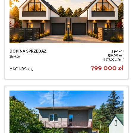
DOM NA SPRZEDAŻ
5 pokoi
2
136,00 m
Stryków
2
5 875,00 zł/m
799 000 zł
MACH-DS-285