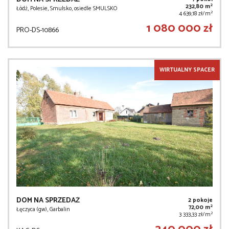
2
232,80 m
Łódź, Polesie, Smulsko, osiedle SMULSKO
2
4 639,18 zł/m
1 080 000 zł
PRO-DS-10866
WIRTUALNY SPACER
DOM NA SPRZEDAŻ
2 pokoje
2
72,00 m
Łęczyca (gw), Garbalin
2
3 333,33 zł/m