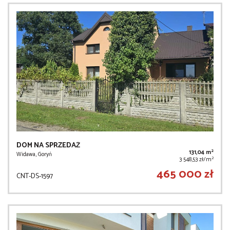
DOM NA SPRZEDAŻ
2
131,04 m
Widawa, Goryń
2
3 548,53 zł/m
465 000 zł
CNT-DS-1597