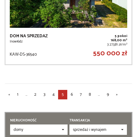
DOM NA SPRZEDAŻ
5 pokoi
2
168,00 m
Inowłódz
2
3 273,81 zł/m
550 000 zł
KAW-DS-36540
«
1
...
2
3
4
5
6
7
8
...
9
»
NIERUCHOMOŚĆ
TRANSAKCJA