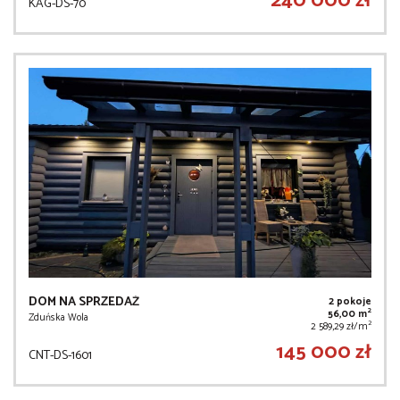
240 000 zł
KAG-DS-70
DOM NA SPRZEDAŻ
2 pokoje
2
56,00 m
Zduńska Wola
2
2 589,29 zł/m
145 000 zł
CNT-DS-1601