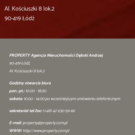
Al. Kościuszki 8 lok.2
90-419 Łódź
PROPERTY Agencja Nieruchomości Dębski Andrzej
90-419 Łódź,
Al. Kościuszki 8 lok.2
Godziny otwarcia biura
pon.-pt.:
10.00 - 18.00
sobota:
10.00 - 14.00 po wcześniejszym umówieniu telefonicznym
sekretariat tel.fax:
(+48) 42 630-56-66
E-mail:
property@property.com.pl
WWW:
http://www.property.com.pl