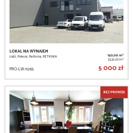
LOKAL NA WYNAJEM
2
150,00 m
Łódź, Polesie, Retkinia, RETKINIA
2
33,33 zł/m
5 000 zł
PRO-LW-11265
BEZ PROWIZJI