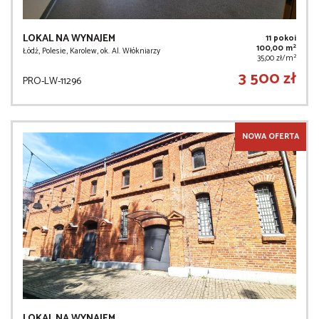
LOKAL NA WYNAJEM
11 pokoi
2
100,00 m
Łódź, Polesie, Karolew, ok. Al. Włókniarzy
2
35,00 zł/m
3 500 zł
PRO-LW-11296
NOWA OFERTA
LOKAL NA WYNAJEM