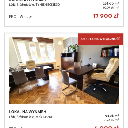
2
298,00 m
Łódź, Śródmieście, TYMIENIECKIEGO
2
60,07 zł/m
17 900 zł
PRO-LW-11295
OFERTA NA WYŁĄCZNOŚĆ
LOKAL NA WYNAJEM
2
93,08 m
Łódź, Śródmieście, KOŚCIUSZKI
2
53,72 zł/m