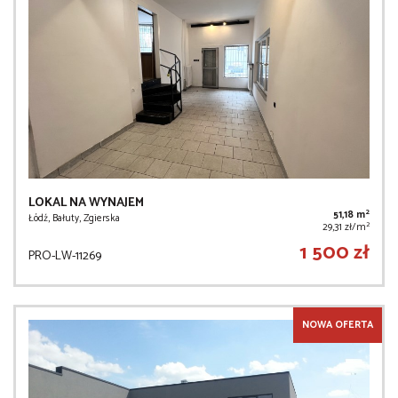
LOKAL NA WYNAJEM
2
51,18 m
Łódź, Bałuty, Zgierska
2
29,31 zł/m
1 500 zł
PRO-LW-11269
NOWA OFERTA