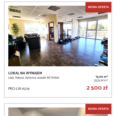
NOWA OFERTA
LOKAL NA WYNAJEM
2
75,00 m
Łódź, Polesie, Retkinia, osiedle RETKINIA
2
33,33 zł/m
2 500 zł
PRO-LW-11279
NOWA OFERTA