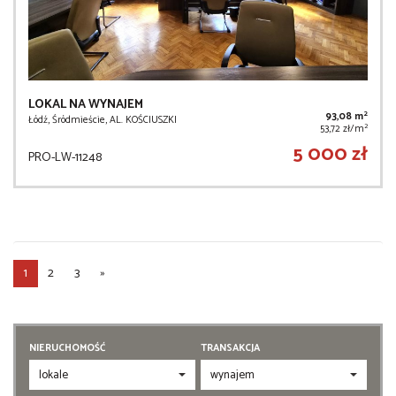
LOKAL NA WYNAJEM
2
93,08 m
Łódź, Śródmieście, AL. KOŚCIUSZKI
2
53,72 zł/m
5 000 zł
PRO-LW-11248
1
2
3
»
NIERUCHOMOŚĆ
TRANSAKCJA