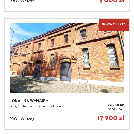
5 000 zł
PRO-LW-11292
NOWA OFERTA
LOKAL NA WYNAJEM
2
298,00 m
Łódź, Śródmieście, Tymienieckiego
2
60,07 zł/m
17 900 zł
PRO-LW-11283