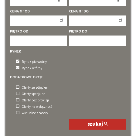
m
m
3
3
2
2
CENA M
OD
CENA M
DO
4
4
zł
zł
5
5
PIĘTRO OD
PIĘTRO DO
6
6
RYNEK
Rynek pierwotny
Rynek wtórny
DODATKOWE OPCJE
Oferty ze zdjęciem
Oferty specjalne
Oferty bez prowizji
Oferty na wyłączność
wirtualne spacery
szukaj