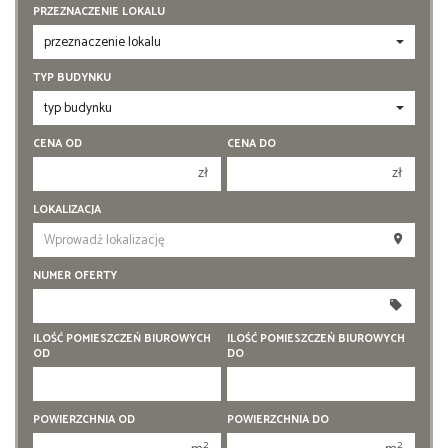
PRZEZNACZENIE LOKALU
TYP BUDYNKU
CENA OD
CENA DO
zł
zł
150 000 zł
150 000 zł
LOKALIZACJA
200 000 zł
200 000 zł
250 000 zł
250 000 zł
NUMER OFERTY
300 000 zł
300 000 zł
350 000 zł
350 000 zł
ILOŚĆ POMIESZCZEŃ BIUROWYCH
ILOŚĆ POMIESZCZEŃ BIUROWYCH
400 000 zł
OD
DO
400 000 zł
450 000 zł
450 000 zł
1
1
POWIERZCHNIA OD
POWIERZCHNIA DO
2
2
2
2